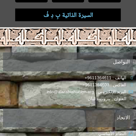
السيرة الذاتية بِ دِ فْ
.
التواصل
الهاتف : 9611364611+
الفاكس : 9611364603+
البريد الإلكتروني : info@alarabiahunion.org
العنوان : بيروت - لبنان
الاتحاد
النظام الأساسي