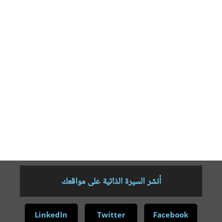
دجلة – بغداد2017م
18- التعليم الإلكتروني في الجامعات العراقية بين المفهوم والتحديات
والتطبيق
تجربة جامعة الفلوجة أنموذجًا-مشترك- دار أنوار دجلة- بغداد2018
19- الانجازات العلمية والثقافية لجامعة الفلوجة للعام الجامعي 2017-
2018
20- التربية- أسسها- فلسفاتها- أثرها في مجالات التنمية المستدامة-
مشترك- مطبعة أنوار دجلة- بغداد 2018
21- ثلاثة دواوين شعرية مخطوطة .
22- دليل الدورات التدريبية لجامعة الفلوجة2019/2020
23- الخطاب الشعري بين رؤية الشاعر ومعرفة المتلقي- دراسات
تطبيقية- دار غيداء- عمان-2020م
أنشر السيرة الذاتية على مواقعك
LinkedIn
Twitter
Facebook