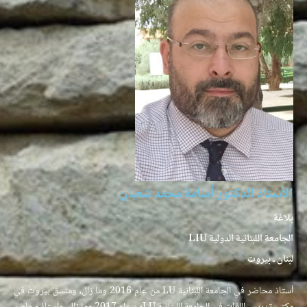
الأستاذ الدكتور أسامة محمد شعبان
بلاغة
الجامعة اللبنانية الدولية LIU
لبنان ـ بيروت
أستاذ محاضر في الجامعة اللبنانية LU من عام 2016 وما زال، ومنسق بيروت في