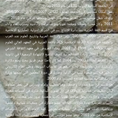
مكتب تدريس اللغات في الجامعة اللبنانية LUمن عام 2017 وما زال، وأستاذ محاضر
في الجامعة اللبنانية الدولية LIU من عام 2010 وما زال.
عمل أستاذًا محاضرًا في الجامعة العالمية GU من 1/11/2007 إلى 30/6/2008.
وكذلك شغل منصب مدير تحرير مجلة منار الهدى وملحقها فرحي عام 2010 ـــــ
2011. وكان محرّرًا ومدقّقًا ومنقّحًا لغويًّا ومؤلف برامج وأناشيد ومدرّب إلقاء وأداء
في قسم اللغة العربية ـــــ دائرة الإنتاج ــــ في الشركة الدولية للمشاريع الإعلامية
ش.م.ل.، من 2000 إلى 2008. درّس موادّ اللغة العربية وتاريخ العلوم عند العرب
والفلسفة في ثانوية الثقافة الإسلامية ICS، واللغة العربية في المعهد العالي للعلوم
المهنية MIVS، من 1998 إلى 2001، ومادة العَروض في معهد الثقافة الشرعي
2001 ــــ 2002، ومادة اللغة العربية للصف التاسع (الشهادة الرسمية) في ثانوية
قصر الثقافة الحديثة 2003 ـــــ 2004. كما كان باحثًا ضمن فريق بحث يضم دكاترة
وأساتذة، عمل على إنجاز بحث ضخم عن الأنساب الشريفة، وعلى نظام إلكتروني
متطوّر فيه أكبر شجرة نسب في الدنيا. وشارك في دورة المعلِّمين التي نظمتها وزارة
التربية اللبنانية لمناسبة المناهج الجديدة عام 2000.
هو كاتب في عدة مجلات وصحف. وهو خطيب وإمام ومدرّس في بعض مساجد
لبنان بتكليف من مديرية الأوقاف في دار الفتوى اللبنانية. شارك في أمسيات شعرية
في لبنان وخارجه. يعمل مراجعًا لغويًّا لكتب متعددة لدُور نشر مختلفة، وصانعًا
لكتيبات تعريفية لعدة شركات. كما أنه عضو مشارك في جمعيات شبابية وكشفية
ورياضية. كذلك هو عضو في جمعية متخرجي كلية الإمام الأوزاعي للدراسات
الإسلامية من عام 2001. وهو عضو مؤسِّس في جمعية رؤساء أقسام اللغة العربية