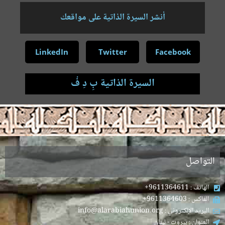
أنشر السيرة الذاتية على مواقعك
LinkedIn
Twitter
Facebook
السيرة الذاتية بِ دِ فْ
.
التواصل
الهاتف : 9611364611+
الفاكس : 9611364603+
البريد الإلكتروني : info@alarabiahunion.org
العنوان : بيروت - لبنان