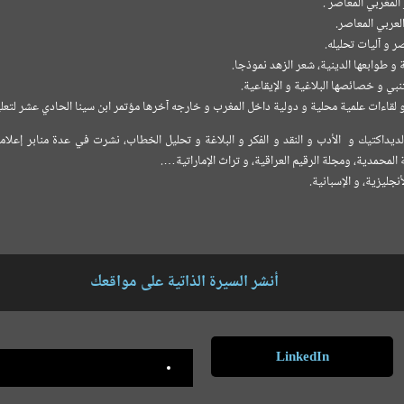
 المغربي المعاصر .
العربي المعاصر.
 و آليات تحليله.
 و طوابعها الدينية، شعر الزهد نموذجا.
بي و خصائصها البلاغية و الإيقاعية.
اءات علمية محلية و دولية داخل المغرب و خارجه آخرها مؤتمر ابن سينا الحادي عشر لتعليم ا
يداكتيك و الأدب و النقد و الفكر و البلاغة و تحليل الخطاب، نشرت في عدة منابر إعلامي
ة المحمدية، ومجلة الرقيم العراقية، و تراث الإماراتية….
أنجليزية، و الإسبانية.
أنشر السيرة الذاتية على مواقعك
LinkedIn