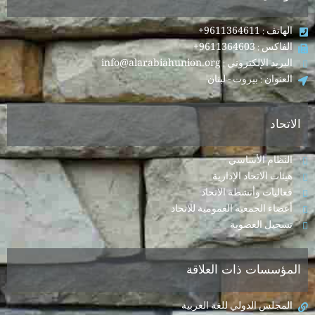
الهاتف : 9611364611+
الفاكس : 9611364603+
البريد الإلكتروني : info@alarabiahunion.org
العنوان : بيروت - لبنان
الاتحاد
النظام الأساسي
هيئات الاتحاد الإدارية
فعاليات وأنشطة الاتحاد
أعضاء الجمعية العمومية للاتحاد
تسجيل العضوية
المؤسسات ذات العلاقة
المجلس الدولي للغة العربية