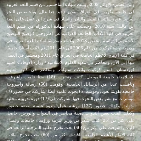
ومن العشرة الأوائل 2005, ونلت شهادة الماجستير من قسم اللغة العربية
في جامعة تكريت في العراق بتقدير (جيد جدا عال) وباختصاص النحو
العربي عن رسالتي (القليل والنادر والشاذ في شرح ابن عقيل على الفية
ابن مالك) سنة 2010, وحصلت على شهادة الدكتوراه من قسم اللغة
العربية في كلية الآداب/ الجامعة العراقية عن اطروحتي (توضيح التوضيح
للأشموني) دراسة وتحقيق 2018, وعملت مدرسًا لمادة اللغة العربية في
مديرية تربية كركوك من عام 2006 الى عام 2011, ثم عُيّنت أستاذًا جامعيًا
في كلية الإمام الأعظم الجامعة في العراق عام 2011 ومستمر في العمل
فيها إلى الآن, ومحاضر في معهد العلوم الاسلامية / وزارة الاوقاف- اقليم
كوردستان- قسم كركوك ولثلاث سنوات, ومحاضر في كلية العلوم
الاسلامية/ جامعة الموصل, كتبت ونشرت (18) بحثا علميا, واشرفت
وناقشت عددا من الرسائل الجامعية, وقومت (50) رسالة واطروحة
جامعية تقويمًا لغويا, وقومت (5) بحوث علمية ايضًا, شاركت في حضور (7)
مؤتمرات مع نشر بعض البحوث فيها, شاركت في (17) دورة تدريبية محلية
ودولية, وكذلك حضور (127) ورشة عمل وندوة علمية بصفة حضور,
وكذلك القيت بعض الندوات بصفة محاضر في الندوات والورش, حاصل
على اكثر من (25) كتاب شكر من وزير التربية ورؤساء جامعات وعمداء
كليات, اشرفت على اكثر من (50) بحث تخرج لطلبة المرحلة الرابعة في
كلية الإمام الأعظم الجامعة, ناقشت اكثر من (60) بحث تخرج لطلاب