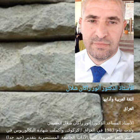
الأستاذ الدكتور أنور راكان شلال
اللغة العربية وآدابها
العراق
الأستاذ المساعد الدكتور: أنور راكان شلال العصيبي
ولدت عام 1983 في العراق / كركوك, وأكملت شهادة البكالوريوس في
قسم اللغة العربية/ كلية الآداب الجامعة المستنصرية بتقدير (جيد جدا)