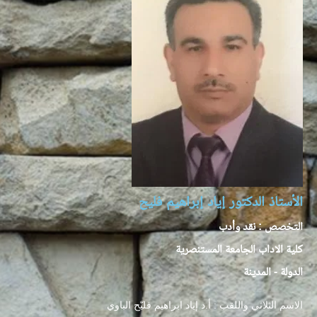
الأستاذ الدكتور إياد إبراهيم فليح
التخصص : نقد وأدب
كلية الاداب الجامعة المستنصرية
الدولة - المدينة
الاسم الثلاثي واللقب : أ.د إياد ابراهيم فليّح الباوي