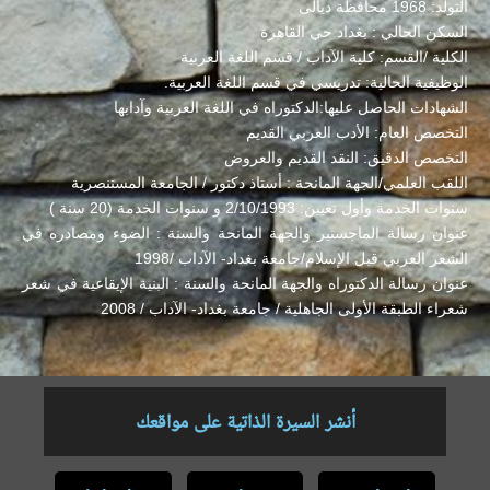
التولد: 1968 محافظة ديالى
السكن الحالي : بغداد حي القاهرة
الكلية /القسم: كلية الآداب / قسم اللغة العربية
الوظيفية الحالية: تدريسي في قسم اللغة العربية.
الشهادات الحاصل عليها:الدكتوراه في اللغة العربية وآدابها
التخصص العام: الأدب العربي القديم
التخصص الدقيق: النقد القديم والعروض
اللقب العلمي/الجهة المانحة : أستاذ دكتور / الجامعة المستنصرية
سنوات الخدمة وأول تعيين: 2/10/1993 و سنوات الخدمة (20 سنة )
عنوان رسالة الماجستير والجهة المانحة والسنة : الضوء ومصادره في
الشعر العربي قبل الإسلام/جامعة بغداد- الآداب /1998
عنوان رسالة الدكتوراه والجهة المانحة والسنة : البنية الإيقاعية في شعر
شعراء الطبقة الأولى الجاهلية / جامعة بغداد- الآداب / 2008
أنشر السيرة الذاتية على مواقعك