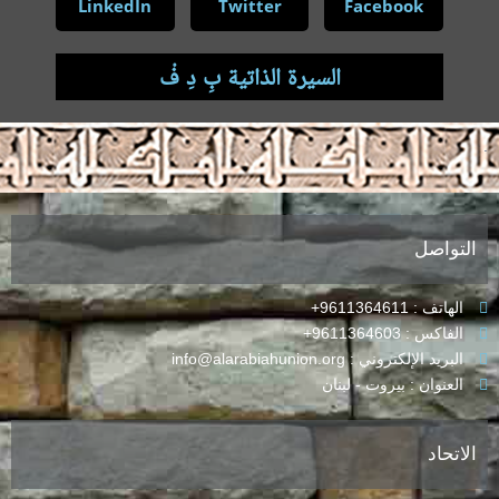
LinkedIn
Twitter
Facebook
السيرة الذاتية بِ دِ فْ
.
التواصل
الهاتف : 9611364611+
الفاكس : 9611364603+
البريد الإلكتروني : info@alarabiahunion.org
العنوان : بيروت - لبنان
الاتحاد