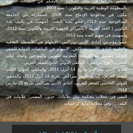
للتعليم بالرباط في شأن إشكالية: ” التحكم في الكفايات اللغوية
بالمنظومة الوطنية للتربية والتكوين ” سنة 2009.
مكوّن في بيداغوجيا الإدماج سنة 2009، المشاركة في الجامعة
البيداغوجية سنة 2012. عضو لجنة البحث. أسهمتُ في تاليف عدة
التكوين ( اللغة العربية ) بالمراكز الجهوية للتربية والتكوين سنة 2012،
وأسهمتُ في تقويم العدة سنة 2013.
عضو مؤسس للنادي الأدبي بمراكش، الإسهام في الأنشطة الثقافية
والعلمية للنادي الأدبي بمراكش، الإسهام في الملتقيات الدولية للشعر
العربي بتنسيق مع الجمعية المغربية للغويين والمبدعين واتحاد كتاب
المغرب ( فرع مراكش): الملتقى الدولي الثاني للشعر العربي،
النادي الأدبي بمراكش بتاريخ 14 أبرل 2011، والملتقى الدولي الثالث
للشعر العربي، النادي الأدبي بمراكش بتاريخ 14 أبرل 2012، والملتقى
الدولي الخامس للشعر العربي، النادي الأدبي بمراكش بتاريخ 25 مارس
2014. . .
النشر في مجلات محكمة مثل علامات، جذور، المصدر، علامات في
النقد، … وفي مجلات دولية: ترجميات.