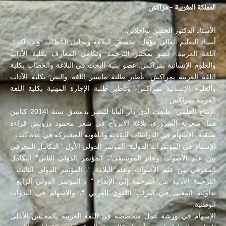
المملكة المغربية - مراكش
الأستاذ الدكتور الحسن بواجلابن.
أستاذ التعليم العالي مؤهل، تخصص البلاغة وتحليل الخطاب، و ديداكتيك
اللغة العربية. عضو بمختبر الترجمة وتكامل المعارف بكلية الآداب
والعلوم الإنسانية بمراكش. عضو ببنية البحث في البلاغة والخطاب بكلية
اللغة العربية بمراكش. تأطير طلبة ماستر اللغة والنص بكلية الآداب
والعلوم الإنسانية بمراكش، وتأطير طلبة الإجازة المهنية بكلية اللغة
العربية بمراكش.
الإنتاج العلمي: طبعت لدى دار النايا للنشر بدمشق سنة ا2014 كتابين
هما: شعرية الضرورة، بلاغة الانزياح في شعر محمود درويش قراءة
نسقية، الإسهام في الدراسات النقدية واللغوية المشتركة في عدة كتب.
الإسهام في المؤتمرات الدولية: المؤتمر الدولي الأول ” التكامل المعرفي
بين علم الأصوات وعلم الموسيقى”، المؤتمر الدولي الثاني” التكامل
المعرفي بين علم الأصوات وعلم البلاغة “، المؤتمر الدولي الثالث ”
الترجمة الأدبية من الترجمة إلى الإبداع ” ، المؤتمر الدولي الرابع ”
تداولية المعنى في التراث اللغوي العربي “، والإسهام في الندوات
الوطنية.
الإسهام في ورشة عمل متخصصة في اللغة العربية بالمجلس الأعلى