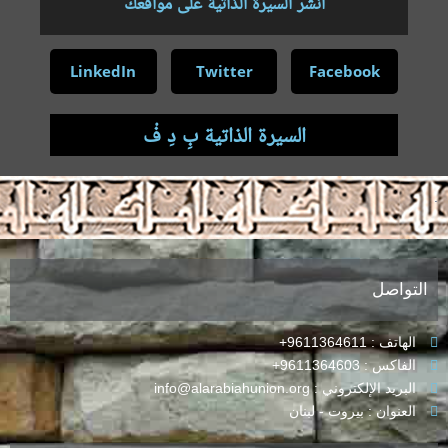
أنشر السيرة الذاتية على مواقعك
LinkedIn
Twitter
Facebook
السيرة الذاتية بِ دِ فْ
.
التواصل
الهاتف : 9611364611+
الفاكس : 9611364603+
البريد الإلكتروني : info@alarabiahunion.org
العنوان : بيروت - لبنان