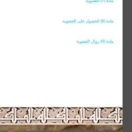
مادة (7) العضوية
تمنح العضوية في الاتحاد للأفراد من العلماء والباحثين والأساتذة 
المحلية والوطنية والدولية. وتصدر شهادة العضوية بموافقة الأمانة ا
مادة (8) الحصول على العضوية
يستكمل الراغب في الانضمام إلى عضوية الاتحاد نموذج، ويتعهد بالتق
العضوية جاناً لمدة عامين)
مادة (9) زوال العضوية
تزول صفة العضوية بقرار من مجلس الإدارة في حالات عدم سداد الاشت
يجوز للعضو الانسحاب من الاتحاد، وذلك بطلب يقدم إلى مجلس الإدا
عن السنة التي تقدم فيها بالانسحاب.
يجوز للعضو الذى زالت عنه صفة العضوية بقرار من مجلس الإدارة ا
الإدارة للبت فيه ويكون قرارها في هذا الشأن نهائياً.
يترتب على زوال صفة العضوية سقوط حق العضو في جميع المبالغ ال
يجوز للعضو أن يعود إلى عضوية الاتحاد بعد انقضاء ستة اشهر من تار
السابقة.
.