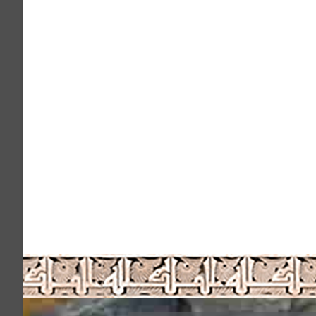
ى الشخصي أو من خلال أعمالهم في المؤسسات الحكومية والأهلية،
.
ن يرفق بالطلب المستندات والوثائق الدالة حسب شروط العضوية. (حالياً
ماته.
 الأسباب ويتعين على العضو في كافة الأحوال سداد كامل التزاماته
 صفة العضوية عنه وعلى رئيس مجلس الإدارة عرض التظلم على مجلس
وفاء بالالتزامات المستحقة عليه تجاه الاتحاد عن مدة العضوية