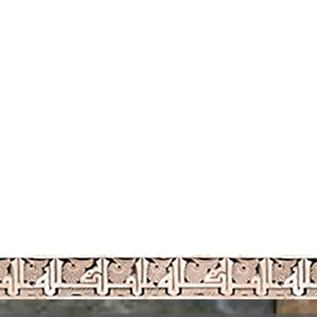
والمختصين والمهتمين والمسؤولين الفاعلين في خدمة اللغة العربية على المستو
لعامة للاتحاد، وفق الشروط والضوابط المنصوص عليها في النظام الأساسي للاتحاد
يد بالنظام الأساسي للاتحاد والالتزام بسداد الرسوم واشتراكات العضوية على أ
راكات (الرسوم السنوية) أو مخالفة النظام الأساسي للاتحاد وفق لوائحه وتنظي
رة مع ذكر الأسباب وعلى المجلس دراسة هذا الطلب وله أن يعمل على تلافى هذه
لتظلم من هذا القرار إلى المجلس خلال ثلاثة أشهر من تاريخ إخطاره بزوال
مسددة للاتحاد في أي شكل كانت.
يخ زوال العضوية أو الانسحاب، بشرط أن تتوافر فيه شروط العضوية وأن يقوم بال