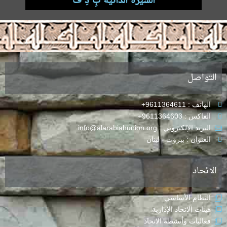
.
التواصل
الهاتف : 9611364611+
الفاكس : 9611364603+
البريد الإلكتروني : info@alarabiahunion.org
العنوان : بيروت - لبنان
الاتحاد
النظام الأساسي
هيئات الاتحاد الإدارية
فعاليات وأنشطة الاتحاد