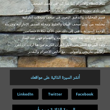
مثالا للعطاء والالتزام كما شاركت في العمل الصحفي
في بلدي سورية وبلدي الثاني الامارات حيث تناوبت العمل في
قسم المحليات والتدقيق اللغوي في صحف ومجلات إماراتية
مختلفة من مثل صحف البيان والخليج ومجلة الصدى الإماراتية وجريدة
الوحدة السورية يدفني إلى ذلك حبي الأكيد لكلا الاختصاصين
خاصة وأن لغتنا لغة جديرة بالمتابعة والاهتمام فهي لغة الضاد
ولغة المرجع التشريعي الاول القرآن الكريم من هنا اردت ان اعزز
ارتباطي بتاريخي وأصولي …مع خالص الاحترام والتقدير
أنشر السيرة الذاتية على مواقعك
LinkedIn
Twitter
Facebook
السيرة الذاتية بِ دِ فْ