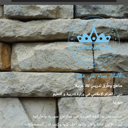
الأستاذ بسام علي غانم
مناهج وطرق تدريس لغة عربية
دبي - المركز الإعلامي في وزارة التربية و التعليم
سوريا
عملت مدرسا للغة العربية في مدارس سورية واماراتية
لمدة ثلاثين عاما واكثر وللمراحل كلها وكنت قدر المستطاع