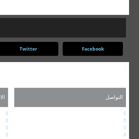
Twitter
Facebook
.
التواصل
الا
الهاتف : 9611364611+
ا
الفاكس : 9611364603+
ه
البريد الإلكتروني : info@alarabiahunion.org
ف
العنوان : بيروت - لبنان
أ