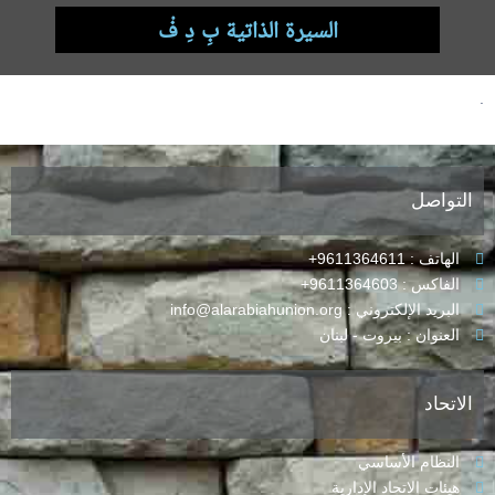
السيرة الذاتية بِ دِ فْ
.
التواصل
الهاتف : 9611364611+
الفاكس : 9611364603+
البريد الإلكتروني : info@alarabiahunion.org
العنوان : بيروت - لبنان
الاتحاد
النظام الأساسي
هيئات الاتحاد الإدارية