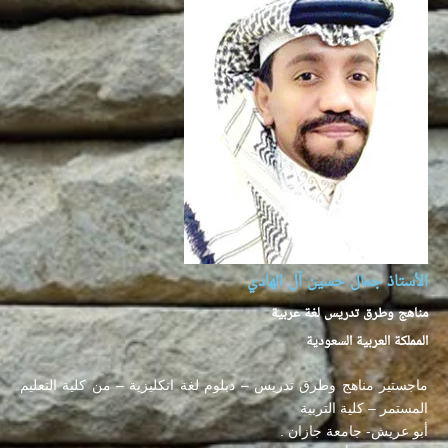
الأستاذ جمال حسين آل الهادي
مناهج وطرق تدريس لغة عربية
المملكة العربية السعودية
ماجستير مناهج وطرق تدريس – دبلوم لغة انكليزية – من كلية التعليم
المستمر – كلية التربية
أبو عريش- جامعة جازان .