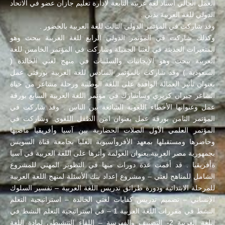
العمل الحالي أستاذ لغة عربية التابعة لإدارة تعليم جازان عضو في الاتحاد
الدولي للغة العربية بدبي .
وقد شاركت في المؤتمر الدولي الثالث للغة العربية بالحضور .
وكذلك شاركت في المؤتمر الدولي الرابع للغة العربية ببحث وهو
المتغيرات الحديثة في لغتنا الجميلة وشاركت في المؤتمر الخامس للغة
العربية ببحث وهو الإيجابيات والسلبيات في منهج لغتي الخالدة (
السعودية ) وقد شاركت بالمؤتمر السادس للغة العربية بورقتي عمل
بعنوان تأثير العمالة الوافدة على اللغة الوطنية ورحلة مشاعر من حياة
الشاعر جبران كريري وسأشارك في مؤتمر اللغة العربية السابع بورقة
عمل وعنوانها الأخطاء اللغوية الشائعة بين الناس . وقد شاركت في
المؤتمر الثامن بورقة عمل بعنوان امن الطفل اللغوي. وشاركت في
المؤتمر العلمي الأول الصلات الحضارية بين آسيا وأفريقيا ماضيها
وحاضرها ومستقبلها بمعهد الأفروآسيوية العليا بجامعة قناة السويس
بجمهورية مصر العربية بعنوان العولمة وأثرها على اللغة العربية في آسيا
ةأفريقيا . قد أقمت عدة دورات منها في التطوير المهني للمشروع
الشامل للمناهج لغتي – ومشروع إعداد بنك الأسئلة لمنهج اللغة العربية
للمرحلة الابتدائية ودورة طرائق تدريس اللغة العربية – تفسير السلوك
الإنساني – تصميم تدريس كفايات لغتي الخالدة – استراتيجية التعلم
النشط في مقررات اللغة العربية 1 – في استراتيجية التعلم النشط في
اللغة العربية 2- التصنيف والفهرسة – اللقاء التنشيطي لمادة اللغة