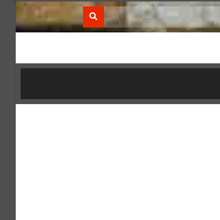
صول الفقه) بكلية الشريعة والقانون، وبالمسجدين العتيق،
راسات الإسلامية، وكلية الإعمار للدراسات الإسلامية)،
ن، الأكاديمية GATD بِـ كَنَدَا/ Canada، (لديه قرابة الأربعين شهادة في التدريب والتنمية البشرية، ومن بينها عدد من
ة في مجالاتٍ عدةٍ من العلوم والمعارف في بلاد عدة،
اللغويات، والشرعيات، والثقافة، وغيرها من المجالات