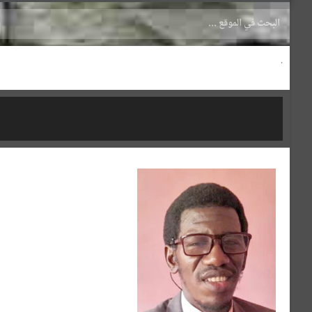
.
الدكتور/ جيرنو أحمد جالو
أستاذ مساعد بكلية اللغة العربية – بقِ
والروضة بالجامعة.
وعمل أستاذًا مساعدًا بكلية الإعلام بج
الشهادات الدولية مثل: كندا، وبريطا
وبلغات ولهجات مختلفة. عمل مترجما، 
… ويجيد اللغة الفولانية/ لغتُه الأُمّ