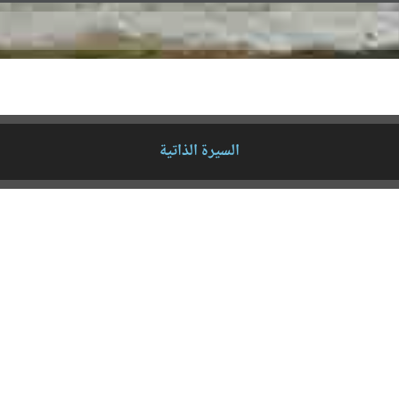
السيرة الذاتية
سْمَي الإعدادِ اللُّغويِّ، وعلمِ اللغةِ التطبيقيِّ، ومدرس علوم الاتصال بالكلية، وأستاذ مادة (أ
امعة إفريقيا، وبعدد من الجامعاتِ السنغالية ( جامعة شيخ أنتا جوب) الأم، والكلية الإفريقية للد
ومؤلف صدر له كتب عديدة، ومدرب معتمد ومحترف في السودا
نيا، … والعربية مثل: السودان، وقطر كمؤسسة الجزيرة الإعلامية ). ومعد ومقدم برامج إعلامي
وله بعض الأوراق العلمية المحكمة، كما شارك في العديد من المؤتمرات الدولية في الإعلام، و
ُ، والولوفية، والعربية، ولديه خلفية جيدة عن اللغة الفرنسية، والإنجليزية (مستوى جيد جدا).