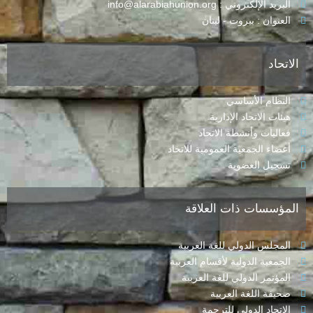
البريد الإلكتروني : info@alarabiahunion.org
العنوان : بيروت - لبنان
الاتحاد
النظام الأساسي
هيئات الاتحاد الإدارية
فعاليات وأنشطة الاتحاد
أعضاء الجمعية العمومية للاتحاد
تسجيل العضوية
المؤسسات ذات العلاقة
المجلس الدولي للغة العربية
الجمعية الدولية لأقسام العربية
المؤتمر الدولي للغة العربية
صحيفة اللغة العربية
الاتحاد الدولي للترجمة