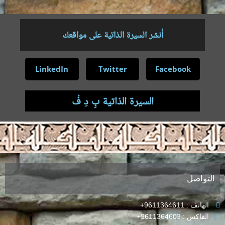
أنشر السيرة الذاتية على مواقعك
LinkedIn
Twitter
Facebook
السيرة الذاتية بِ دِ فْ
.
التواصل
الهاتف : 9611364611+
الفاكس : 9611364603+