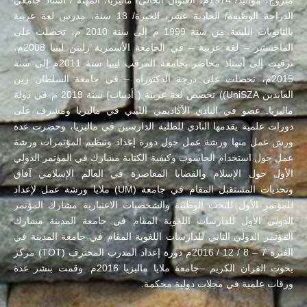
متزوج، مواليد/ 1974م، العنوان الحالي/ ماليزيا، المهنة / أستاذ جامعي
الدراجة الوظيفة/ الحادية عشر، الخبرة/ 18 سنة، مدرس لغة عربية
بالثانويات الليبية من سنة 1999 م إلى سنة 2010 م، تحصلت على
الماجستير – لغة عربية – في الجامعة الأسمرية زليتن ليبيا 2008م،
ترقيت إلى أستاذ محاضر بجامعة المرقب ليبيا سنة 2011م إلى سنة
2015م، تحصلت على درجة الدكتوراه – في جامعة السلطان زين
العابدين UniSZA)) تخصص لغة عربية ( أدبيات) سنة 2019 م في دولة
ماليزيا. عضو في النادي الأكاديمي الليبي في ماليزيا ومشرف على
دورات علمية يقدمها النادي للطلبة الدارسين في ماليزيا، وحضرت عدة
ورش عمل منها ورشة عمل حول دورة إعداد وتنظيم المؤتمرات ورشة
عمل حول استخدام الحاسوب وكيفية الكتابة مشارك في المؤتمر الدولي
الأول حول الإسلام والقضايا المعاصرة في العالم الإسلامي آفاق
وتحديات المستقبل المقام في جامعة (UM) ملايا ورشة عمل لإعداد
للمؤتمر الأول للنخب الوطنية والشخصيات الاعتبارية مشارك المؤتمر
الدولي الأول للدارسات اللغوية المقام في جامعة المدينة مشارك
المؤتمر الدولي الثاني للدارسات اللغوية المقام في جامعة المدينة في
الفترة 7 – 8 / 12 / 2016م دورة إعداد المدرب المحترف (TOT) مركز
بحوث القران الكريم –جامعة ملايا ماليزيا 2016م. وقمت بنشر عدة
ورقات علمية في مجلات دولية محكمة.