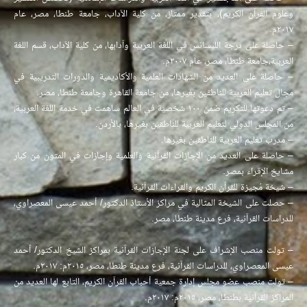
وعلوم القرآن الكريم)، بتقدير ممتاز، من كلية الآداب، جامعة طنطا، مصر، عام
٢٠١٧م.
– حاصلة على درجة الليسانس في اللغة العربية وآدابها، من كلية الآداب، قسم اللغة
العربية،جامعة طنطا، مصر، عام ٢٠٠٧م.
– حاصلة على العديد من الشهادات العلمية والأكاديمية والدورات التدريبية في
مجال تعليم العربية للناطقين بغيرها، من جامعة القاهرة وجامعة طنطا، مصر.
– تم دعوتها للتكريم ضمن ١٠٠ شخصية في العالم ساهمت في خدمة اللغة العربية،
من المجلس الدولي لتعليم العربية للناطقين بغيرها، بالأردن.
– مدرب تعليم العربية للناطقين بغيرها.
– حاصلة على العديد من الإجازات القرآنية والعلمية وإجازات في المتون من كبار
مشايخ الإقراء بمصر.
– شيخة مُجيزة للقرآن الكريم والقراءات القرآنية.
– حصلت على الشيخة المثالية في مراكز الأستاذ الدكتور/ أحمد عيسى المعصراوي،
للدراسات القرآنية، فرع مدينة طنطا، مصر.
– تولت منصب الإشراف على لجنة الإجازات القرآنية بمراكز الشيخ الدكتور/ أحمد
عيسى المعصراوي، للدراسات القرآنية، فرع مدينة طنطا، مصر، ٢٠١٥م: ٢٠١٧م.
– تولت منصب عضو مجلس إدارة جمعية أحباب القرآن الكريم، التابع لها العديد من
المراكز القرآنية بطنطا، مصر، ٢٠١٥م: ٢٠١٧م.