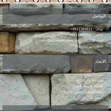
التواصل
الهاتف : 9611364611+
الفاكس : 9611364603+
البريد الإلكتروني : info@alarabiahunion.org
العنوان : بيروت - لبنان
الاتحاد
النظام الأساسي
هيئات الاتحاد الإدارية
فعاليات وأنشطة الاتحاد
أعضاء الجمعية العمومية للاتحاد
تسجيل العضوية