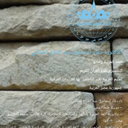
الدكتورة دعاء إسماعيل عبد الفتاح الشاذلي
اللغة العربية وآدابها
التفسير وعلوم القرآن الكريم
تعليم العربية لغير الناطقين بها القراءات القرآنية
جمهورية مصر العربية
د/ دعاء إسماعيل عبد الفتاح الشاذلي
– مدينة طنطا/ مصر.
– دكتوراه اللغة العربية وآدابها، والدراسات الإسلامية، كلية الآداب، جامعة الزقازيق،
مصر، ٢٠٢٠م.
– حاصلة على الماجستير في اللغة العربية والدراسات الإسلامية (تخصص التفسير