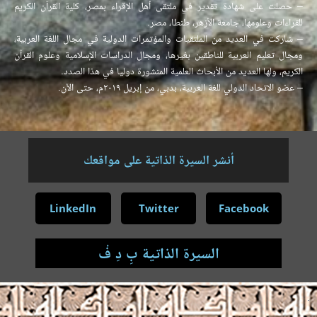
– حصلت على شهادة تقدير في ملتقى أهل الإقراء بمصر، كلية القرآن الكريم
للقراءات وعلومها، جامعة الأزهر، طنطا، مصر.
– شاركت في العديد من الملتقيات والمؤتمرات الدولية في مجال اللغة العربية،
ومجال تعليم العربية للناطقين بغيرها، ومجال الدراسات الإسلامية وعلوم القرآن
الكريم، ولها العديد من الأبحاث العلمية المنشورة دوليا في هذا الصدد.
– عضو الاتحاد الدولي للغة العربية، بدبي، من إبريل ٢٠١٩م، حتى الآن.
أنشر السيرة الذاتية على مواقعك
LinkedIn
Twitter
Facebook
السيرة الذاتية بِ دِ فْ
.