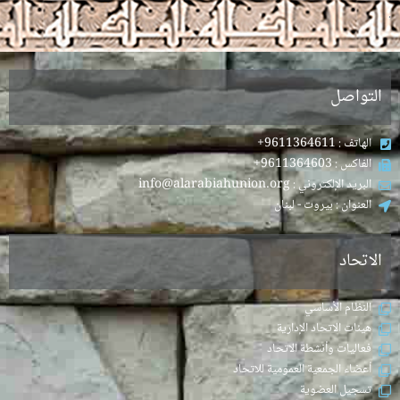
.
التواصل
الهاتف : 9611364611+
الفاكس : 9611364603+
البريد الإلكتروني : info@alarabiahunion.org
العنوان : بيروت - لبنان
الاتحاد
النظام الأساسي
هيئات الاتحاد الإدارية
فعاليات وأنشطة الاتحاد
أعضاء الجمعية العمومية للاتحاد
تسجيل العضوية