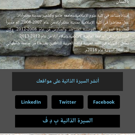
باكستان
أستاذ مساعد في كلية علوم الإسلامية،بجامعه جامو وكشمير بمدينة مظفرآباد.
عمل محاضراً في كلية الإسلامية بمدينة مظفرآباد من عام 2007-2008. ثم مديراً
للمشروع الدولي في الموسسة المساجد والمدارس من عام 2008-2012. وكان
أستاذاً زائراً في الجامعة العالمية الاسلامية بإسلام آباد من عام 2012-2013.
يحمل دكتوراه في اللغة العربية (اللغة العربية للناطقين بغيرها) من جامعة شانغهائي
للدراسات الدولية عام 2018م.
أنشر السيرة الذاتية على مواقعك
LinkedIn
Twitter
Facebook
السيرة الذاتية بِ دِ فْ