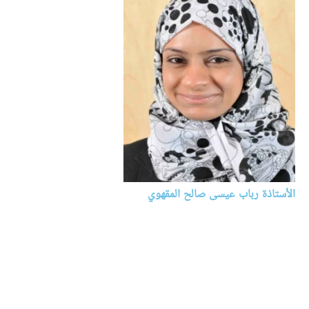
الأستاذة رباب عيسى صالح المقهوي
منسقة برامج و محاضرة و باحثة
الكلية الملكية للجراحين بإيرلندا - جامعة البحرين الطبية - قسم اللغات و
الثقافة
البحرين