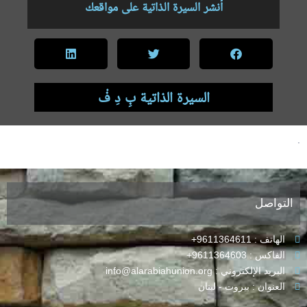
أنشر السيرة الذاتية على مواقعك
السيرة الذاتية بِ دِ فْ
.
التواصل
الهاتف : 9611364611+
الفاكس : 9611364603+
البريد الإلكتروني : info@alarabiahunion.org
العنوان : بيروت - لبنان