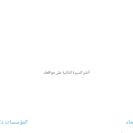
– نشر عددًا من الكتب والمؤلفات في مجال دراسة الأ
– نشر عددًا من البحوث العلمية المُحَكَّمَة في مجال
– نشر عددًا من المقالات اللغوية والتربوية والثق
ودولية.
– شَارَكَ في عدد من المؤتمرات الخاصة بقضايا تعلي
للطلاب المختصين والطلاب الناطقين بغير العربية و
والإمارات العربية المتحدة وقطر وإندونيسيا وماليزي
– عضو عامل في اتحاد كُتَّاب جمهورية مصر العربي
أنشر السيرة الذاتية على مواقعك
LinkedIn
حاد
المؤسسات ذات