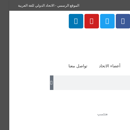
الموقع الرسمي - الاتحاد الدولي للغة العربية
أعضاء الاتحاد
تواصل معنا
منتسب
– وكيل كلية الآداب للدراسات العليا والبحث العلمي – جامعة بني سويف – مصر 3/3/2015-