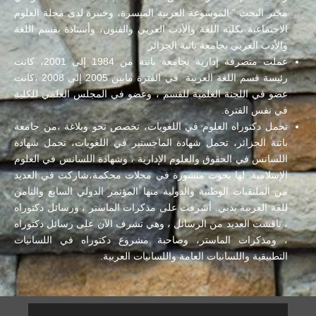
مخبر البحث ” الموسوعة العربية الميسرة، وخبيرة لدى مجلة العلوم
الاجتماعية بكلية اللغة والأدب العربي والفنون، وأستاذة بقسم اللغة
والأدب العربي بجامعة باتنة الجزائر
عملت متصرفة إدارية بجامعة باتنة من 1984 إلى 2001، كانت
رئيسة قسم اللغة العربية في الفترة مابين 2005 إلى 2008 ،كانت
عضو في اللجنة العلمية للقسم ، وعضو في المجلس العلمي للكلية
في نفس الفترة.
تحمل دكتوراه العلوم في اللغويات، تخصص نحو وبلاغة ،من جامعة
باتنة الجزائر، تحمل شهادة الماجستير في اللغويات، تحمل شهادة
اللسانس في الحقوق والعلوم الإدارية ، وشهادة اللسانس في العلوم
الإسلامية. لها بحوث منشورة في مجلات محكمة،شاركت في العديد
من الملتقيات الوطنية والدولية منها المؤتمر الدولي السابع والثامن
للغة العربية بدبي. أشرفت على مذكرات الماستر ، ورسائل دكتوراه
، ناقشت العديد من الرسائل ، وهي تشرف الآن على رسائل دكتوراه
، ومذكرات الماستر، وصاحبة مشروع دكتوراه في اللسانيات
التطبيقية واللسانيات العامة واللسانيات العربية.