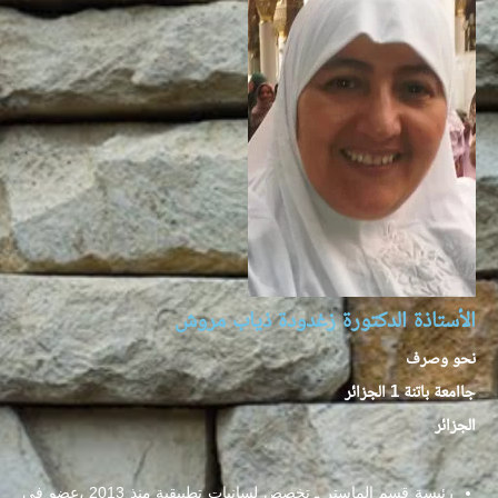
الأستاذة الدكتورة زغدودة ذياب مروش
نحو وصرف
جاامعة باتنة 1 الجزائر
الجزائر
رئيسة قسم الماستر ـ تخصص لسانيات تطبيقية منذ 2013 ،عضو في