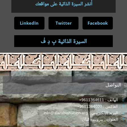
أنشر السيرة الذاتية على مواقعك
LinkedIn
Twitter
Facebook
السيرة الذاتية بِ دِ فْ
.
التواصل
الهاتف : 9611364611+
الفاكس : 9611364603+
البريد الإلكتروني : info@alarabiahunion.org
العنوان : بيروت - لبنان