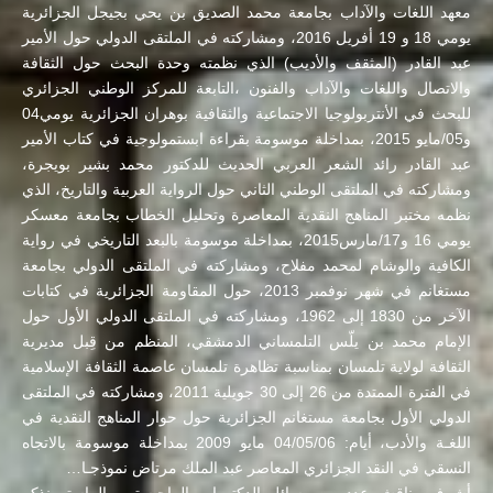
معهد اللغات والآداب بجامعة محمد الصديق بن يحي بجيجل الجزائرية
يومي 18 و 19 أفريل 2016، ومشاركته في الملتقى الدولي حول الأمير
عبد القادر (المثقف والأديب) الذي نظمته وحدة البحث حول الثقافة
والاتصال واللغات والآداب والفنون ،التابعة للمركز الوطني الجزائري
للبحث في الأنتربولوجيا الاجتماعية والثقافية بوهران الجزائرية يومي04
و05/مايو 2015، بمداخلة موسومة بقراءة ابستمولوجية في كتاب الأمير
عبد القادر رائد الشعر العربي الحديث للدكتور محمد بشير بويجرة،
ومشاركته في الملتقى الوطني الثاني حول الرواية العربية والتاريخ، الذي
نظمه مختبر المناهج النقدية المعاصرة وتحليل الخطاب بجامعة معسكر
يومي 16 و17/مارس2015، بمداخلة موسومة بالبعد التاريخي في رواية
الكافية والوشام لمحمد مفلاح، ومشاركته في الملتقى الدولي بجامعة
مستغانم في شهر نوفمبر 2013، حول المقاومة الجزائرية في كتابات
الآخر من 1830 إلى 1962، ومشاركته في الملتقى الدولي الأول حول
الإمام محمد بن يلّس التلمساني الدمشقي، المنظم من قِبل مديرية
الثقافة لولاية تلمسان بمناسبة تظاهرة تلمسان عاصمة الثقافة الإسلامية
في الفترة الممتدة من 26 إلى 30 جويلية 2011، ومشاركته في الملتقى
الدولي الأول بجامعة مستغانم الجزائرية حول حوار المناهج النقدية في
اللغـة والأدب، أيام: 04/05/06 مايو 2009 بمداخلة موسومة بالاتجاه
النسقي في النقد الجزائري المعاصر عبد الملك مرتاض نموذجـا…