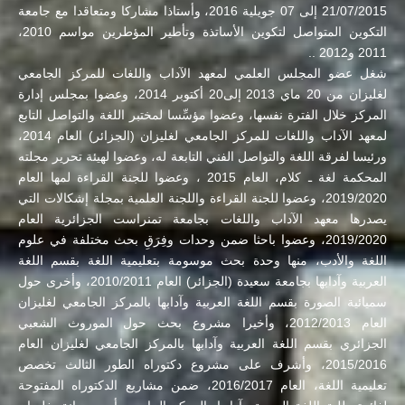
21/07/2015 إلى 07 جويلية 2016، وأستاذا مشاركا ومتعاقدا مع جامعة
التكوين المتواصل لتكوين الأساتذة وتأطير المؤطرين مواسم 2010،
2011 و2012 ..
شغل عضو المجلس العلمي لمعهد الآداب واللغات للمركز الجامعي
لغليزان من 20 ماي 2013 إلى20 أكتوبر 2014، وعضوا بمجلس إدارة
المركز خلال الفترة نفسها، وعضوا مؤسِّسا لمختبر اللغة والتواصل التابع
لمعهد الآداب واللغات للمركز الجامعي لغليزان (الجزائر) العام 2014،
ورئيسا لفرقة اللغة والتواصل الفني التابعة له، وعضوا لهيئة تحرير مجلته
المحكمة لغة ـ كلام، العام 2015 ، وعضوا للجنة القراءة لمها العام
2019/2020، وعضوا للجنة القراءة واللجنة العلمية بمجلة إشكالات التي
يصدرها معهد الآداب واللغات بجامعة تمنراست الجزائرية العام
2019/2020، وعضوا باحثا ضمن وحدات وفِرَقِ بحث مختلفة في علوم
اللغة والأدب، منها وحدة بحث موسومة بتعليمية اللغة بقسم اللغة
العربية وآدابها بجامعة سعيدة (الجزائر) العام 2010/2011، وأخرى حول
سميائية الصورة بقسم اللغة العربية وآدابها بالمركز الجامعي لغليزان
العام 2012/2013، وأخيرا مشروع بحث حول الموروث الشعبي
الجزائري بقسم اللغة العربية وآدابها بالمركز الجامعي لغليزان العام
2015/2016، وأشرف على مشروع دكتوراه الطور الثالث تخصص
تعليمية اللغة، العام 2016/2017، ضمن مشاريع الدكتوراه المفتوحة