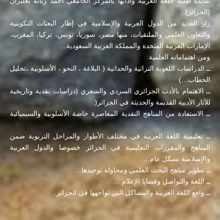
لفائدة طلبة اللغة العربية وآدابها بالمركز الجامعي أحمد زبانة بغليزان
(الجزائر)..
زار العديد من الدول العربية والإسلامية في إطار البعثات التكوينية
والتعاون العلمي والملتقيات، منها مصر، سوريا، تونس، تركيا، المغرب،
الإمارات العربية المتحدة والمملكة العربية السعودية…
ومن اهتماماته العلمية:
ــ الدراسات اللغوية التراثية والحداثية ( البلاغة ، النحو ، الأسلوبية ،تحليل
الخطاب…)
ــ الاهتمام بالأدب الجزائري السردي والشعري (دراسات نقدية وتاريخية
للآثار الأدبية القديمة والحديثة في الجزائر(.
ــ الاستفادة من المناهج النقدية المعاصرة خاصة الأسلوبية والسيميائية
…
ــ تعليمية اللغة العربية في مختلف الأطوار والمراحل التربوية ضمن
المناهج والمقررات التعليمية في الجزائر خصوصا والدول العربية
والإسلامية بشكل عام…
ــ تطوير مناهج البحث العلمي ومحاولة توحيدها…
ــ اللغة والتواصل وقضايا الإعلام …
ــ واقع اللغة العربية والمشاكل التي تواجهها في الجزائر..