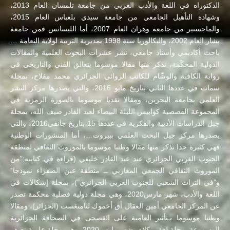
الدكتوراه في اللغة والأدب العربي من جامعة تلمسان العام 2013،
وشهادة التأهيل الجامعي من جامعة سيدي بلعباس العام 2015،
والماجستير من جامعة وهران العام 2007، أما الليسانس فمن جامعة
بشار العام 2002، والبكالوريا سنة 1998 بمديرية التربية لولاية النعامة …
باحث أكاديمي وأستاذ جامعي، نشر عشرات البحوث العلمية والمقالات
الدولية المحكّمة، نذكر منها مقالا موسوما بتعالق الفني والتاريخي في
رواية الكافية والوشّام للكاتب الروائي الجزائري محمد مفلاح، بمجلة
سمات في عددها الثاني بتاريخ مايو 2016، والتي يصدرها مركز النشر
العلمي بجامعة البحرين، ومقالا نقديا موسوما بالصورة الرمزية في
المجموعة القصصية كوابيس الليلة البيضاء لعبد القادر ضيف الله، بمجلة
جيل الدراسات الأدبية والفكرية في عددها 15 بتاريخ جانفي2016، والتي
يصدرها مركز جيل البحث العلمي ببيروت…، أما المنشورات الوطنية
فهي كثيرة جدا نذكر منها مقالا وطنيا موسوما بالموروث الثقافي لمنطقة
الجنوب الغربي الجزائري عند عبد القادر خليفي (قراءة في كتابيه:”من
الموروث الثقافي الجمعي المغاربي ــ منطقة عين الصفراء نموذجا”
و”في التراث الشعبي للجنوب الغربي الجزائري”)، بمجلة إشكالات في
اللغة والأدب، شهر مارس2020، وهي مجلة دولية فصلية محكمة تصدر
عن المركز الجامعي أمين العقال أق أخموك لتامنغست (الجزائر)، ومقالا
وطنيا موسوما بـتأثير العامية على الفصحى في الصحافة الجزائرية
المسموعة بمجلة لغة ــ كلام، شهر مارس2020، وهي مجلة علمية نصف