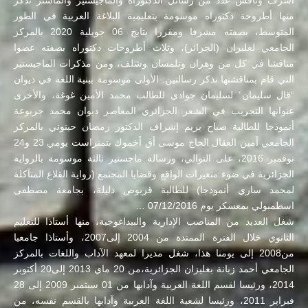
أشرف وناقش عدد من رسائل الدكتوراه والماجيستير والماستر نذكر
منها أطروحة دكتوراه موسومة بتعليمية البلاغة العربية في الطور
المتوسط، بصفته مشرفا ومقررا بتايخ 06 جويلية 2020 بالمركز
الجامعي لغليزان (الجزائر)، وثلاث أطروحات دكتوراه بصفته عضوا
مناقشا في كل من وهران وتلمسان وشلف، ومن مذكرات الماجيستير
التي قام بمناقشتها نذكر رسالتين: الأولى موسومة ببنية اللغة في ديوان
“قال سليمان” لسليمان جوادي للطالب محمد الأمين غوغة، والأخرى
عنوانها التجريب في الشعر الجزائري المعاصر ديوان محمد جربوعة
أنموذجا للطالبة صباح بريم إشراف الدكتور رمضان حينوني بالمركز
الجامعي أمين العقال الحاج موسى أق أخموك بتمنراست يومي 23 و24
نوفمبر 2016، على التوالي، ورسالة ماجستير ثالثة موسومة بالرواية
الجزائرية في ضوء متغيرات الواقع وقضايا المجتمع (رواية القلاع المتآكلة
لمحمد ساري أنموذجا) للطالبة قربوص دليلة، بجامعة مصطفى
اسطمبولي بمعسكر يوم 07/12/2016 …
شغل العديد من المناصب الإدارية والبيداغوجية، منها أستاذا للتعليم
الثانوي خلال الفترة الممتدة من 2004 إلى2007، وأستاذا جامعيا
من2008 إلى يومنا هذا، شغل مديرا لمعهد الآداب واللغات بالمركز
الجامعي أحمد زبانة بغليزان الجزائرية،من 20 ماي 2013 إلى20 أكتوبر
2014، ورئيسا لقسم اللغة العربية وآدابها من 01 سبتمبر 2009 إلى 28
فبراير 2011، ورئيسا لشعبة اللغة العربية وآدابها بالقسم نفسه، من