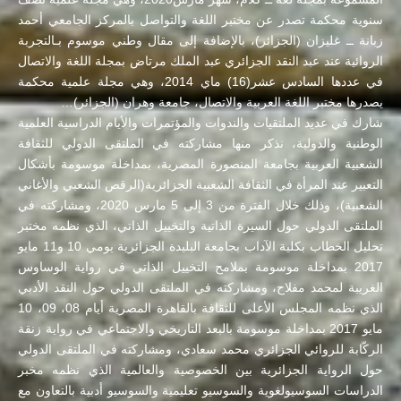
سنوية محكمة تصدر عن مختبر اللغة والتواصل بالمركز الجامعي أحمد
زبانة ــ غليزان (الجزائر)، بالإضافة إلى مقال وطني موسوم بـالتجربة
الروائية عند عبد النقد الجزائري عبد الملك مرتاض بمجلة اللغة والاتصال
في عددها السادس عشر(16) ماي 2014، وهي مجلة علمية محكمة
يصدرها مختبر اللغة العربية والاتصال، جامعة وهران (الجزائر)…
شارك في عديد الملتقيات والندوات والمؤتمرات والأيام الدراسية العلمية
الوطنية والدولية، نذكر منها مشاركته في الملتقى الدولي للثقافة
الشعبية العربية بجامعة المنصورة المصرية، بمداخلة موسومة بأشكال
التعبير عند المرأة في الثقافة الشعبية الجزائرية(الرقص الشعبي والأغاني
الشعبية)، وذلك خلال الفترة من 3 إلى 5 مارس 2020، ومشاركته في
الملتقى الدولي حول السيرة الذاتية والتخييل الذاتي، الذي نظمه مختبر
تحليل الخطاب بكلية الآداب بجامعة البليدة الجزائرية يومي 10 و11 مايو
2017 بمداخلة موسومة بملامح التخييل الذاتي في رواية الوساوس
الغريبة لمحمد مفلاح، ومشاركته في الملتقى الدولي حول النقد الأدبي
الذي نظمه المجلس الأعلى للثقافة بالقاهرة المصرية أيام 08، 09، 10
مايو 2017 بمداخلة موسومة بالبعد التاريخي والاجتماعي في رواية زنقة
الركّابة للروائي الجزائري محمد سعادي، ومشاركته في الملتقى الدولي
حول الرواية الجزائرية بين الخصوصية والعالمية الذي نظمه مخبر
الدراسات السوسيولغوية والسوسيو تعليمية والسوسيو أدبية بالتعاون مع