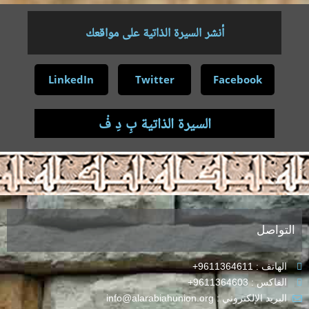
أنشر السيرة الذاتية على مواقعك
LinkedIn
Twitter
Facebook
السيرة الذاتية بِ دِ فْ
.
التواصل
الهاتف : 9611364611+
الفاكس : 9611364603+
البريد الإلكتروني : info@alarabiahunion.org