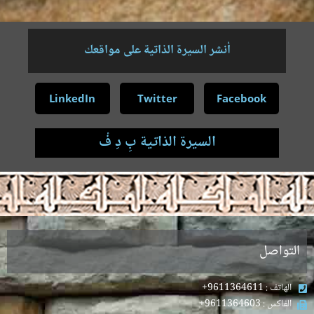
أنشر السيرة الذاتية على مواقعك
LinkedIn
Twitter
Facebook
السيرة الذاتية بِ دِ فْ
.
التواصل
الهاتف : 9611364611+
الفاكس : 9611364603+