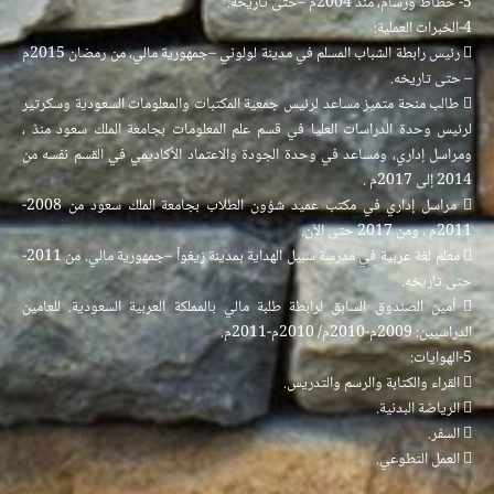
5- خطاط ورسام، منذ 2004م –حتى تاريخه.
4-الخبرات العملية:
 رئيس رابطة الشباب المسلم في مدينة لولوني –جمهورية مالي، من رمضان 2015م
– حتى تاريخه.
 طالب منحة متميز مساعد لرئيس جمعية المكتبات والمعلومات السعودية وسكرتير
لرئيس وحدة الدراسات العليا في قسم علم المعلومات بجامعة الملك سعود منذ ،
ومراسل إداري، ومساعد في وحدة الجودة والاعتماد الأكاديمي في القسم نفسه من
2014 إلى 2017م .
 مراسل إداري في مكتب عميد شؤون الطلاب بجامعة الملك سعود من 2008-
2011م ، ومن 2017 حتى الآن.
 معلم لغة عربية في مدرسة سبيل الهداية بمدينة زيغوأ –جمهورية مالي. من 2011-
حتى تاريخه.
 أمين الصندوق السابق لرابطة طلبة مالي بالمملكة العربية السعودية. للعامين
الدراسيين: 2009م-2010م/ 2010م-2011م.
5-الهوايات:
 القراء والكتابة والرسم والتدريس.
 الرياضة البدنية.
 السفر.
 العمل التطوعي.