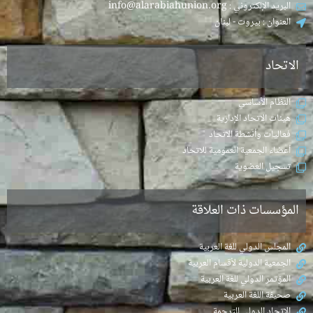
البريد الإلكتروني : info@alarabiahunion.org
العنوان : بيروت - لبنان
الاتحاد
النظام الأساسي
هيئات الاتحاد الإدارية
فعاليات وأنشطة الاتحاد
أعضاء الجمعية العمومية للاتحاد
تسجيل العضوية
المؤسسات ذات العلاقة
المجلس الدولي للغة العربية
الجمعية الدولية لأقسام العربية
المؤتمر الدولي للغة العربية
صحيفة اللغة العربية
الاتحاد الدولي للترجمة