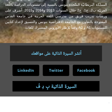
المملكة البريطانيّة المتّحدة بتونس بالنسبة إلى مستويات الدراسة باللّغة
العربيّة ب2، ج1، ج2 خلال السنوات 2013 و2014 و2015. أشرف على
ورشات تدريب فريق من مدرسي اللغة العربية في جامعة القدس
المفتوحة بالتعاون مع الجامعة الافتراضية بتونس والتنسيق لإعداد كتابين
للمستويات A1 و A2 وفقاً للإطار الأوروبي المشترك للغات.
أنشر السيرة الذاتية على مواقعك
LinkedIn
Twitter
Facebook
السيرة الذاتية بِ دِ فْ
.