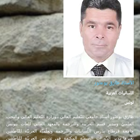
الأستاذ طارق بوعتور
اللسانيات العربية
تونس
طارق بوعتَور أستاذ جامعي للتّعليم العالي بـوزارة التّعليم العالي والبحث
العلميّ ومدير قسم العربية والترجمة بالمعهد العالي للغات بتونس
جامعة قرطاج يدرس اللّسانيات والتّرجمة وتعلّميّة العربيّة للنّاطقين
بغيرها.مدير الدّورات الصيفيّة المكثفة في تدريس العربيّة للناطقين