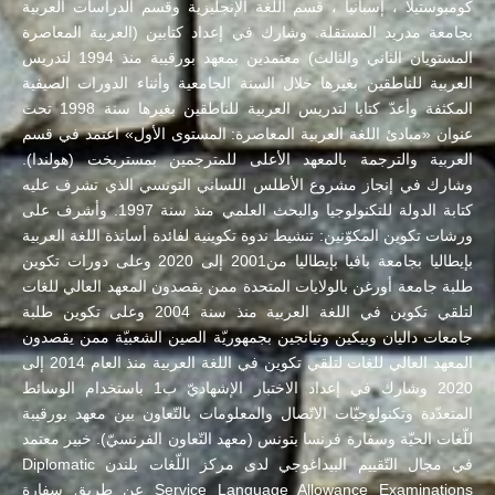
كومبوستيلا ، إسبانيا ، قسم اللغة الإنجليزية وقسم الدراسات العربية
بجامعة مدريد المستقلة. وشارك في إعداد كتابين (العربية المعاصرة
المستويان الثاني والثالث) معتمدين بمعهد بورقيبة منذ 1994 لتدريس
العربية للناطقين بغيرها خلال السنة الجامعية وأثناء الدورات الصيفية
المكثفة وأعدّ كتابا لتدريس العربية للناطقين بغيرها سنة 1998 تحت
عنوان «مبادئ اللغة العربية المعاصرة: المستوى الأول» اعتمد في قسم
العربية والترجمة بالمعهد الأعلى للمترجمين بمستريخت (هولندا).
وشارك في إنجاز مشروع الأطلس اللساني التونسي الذي تشرف عليه
كتابة الدولة للتكنولوجيا والبحث العلمي منذ سنة 1997. وأشرف على
ورشات تكوين المكوّنين: تنشيط ندوة تكوينية لفائدة أساتذة اللغة العربية
بإيطاليا بجامعة بافيا بإيطاليا من2001 إلى 2020 وعلى دورات تكوين
طلبة جامعة أورغن بالولايات المتحدة ممن يقصدون المعهد العالي للغات
لتلقي تكوين في اللغة العربية منذ سنة 2004 وعلى تكوين طلبة
جامعات داليان وبيكين وتيانجين بجمهوريّة الصين الشعبيّة ممن يقصدون
المعهد العالي للغات لتلقي تكوين في اللغة العربية منذ العام 2014 إلى
2020 وشارك في إعداد الاختبار الإشهاديّ ب1 باستخدام الوسائط
المتعدّدة وتكنولوجيّات الاتّصال والمعلومات بالتّعاون بين معهد بورقيبة
للّغات الحيّة وسفارة فرنسا بتونس (معهد التّعاون الفرنسيّ). خبير معتمد
في مجال التّقييم البيداغوجي لدى مركز اللّغات بلندن Diplomatic
Service Language Allowance Examinations عن طريق سفارة