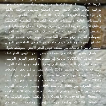
بغيرها 2015 ، 2016، 2017 بقسم العربيّة واللّغات الشرقيّة معهد
بورقيبة للّغات الحيّة جامعة المنار. اضطلع بتدريس الترجمة والنقل
(فرنسيّة-عربيّة-انكليزيّة) وتعلّميّة اللغة العربية للناطقين بغيرها
واللسانيات العامة واللسانيات العربية اللسانيات التطبيقية (التعليمية
ومناهج تدريس العربية للناطقين بغيرها) ونظرية الحجاج وتطبيقاتها على
النصوص العربية والنحو العربي والصرف والعروض البلاغة العربية
الصوتيات العربية. وهو منسق الماجستير المهني في تعليمية العربية
للناطقين بغيرها. ومنسّق فريق جامعة قرطاج في الماجستير الدولي
المشترك بين 9 جامعات من منطقة حوض البحر الأبيض المتوسّط بعنوان
«التواصل وتثمين التراث في منطقة حوض البحر الأبيض المتوسّط»
ضمن ائتلاف CUDIMHA برنامج إيراسموس+ وعضو الفريق التونسي
بالمعجم التاريخي للّغة العربيّة الذي يشرف عليه مجمع اللغة العربية
بالشارقة بداية من ديسمبر 2019 وأستاذ مشارك في بعض الجامعات
الأجنبية : جامعة ليون 2 بفرنسا بقسم الدراسات العربية بين 1994
و2001 وبكلية الترجمة التحريرية والشفوية بمستريخت (هولندا) بقسم
اللغات الشرقية من 1996 إلى سنة 1998 وبقسم الدراسات العربية
بجامعة ليون 2 بفرنسا وبقسم اللّسانيّات الفرنسيّة بكليّة الآداب جامعة
Al. I. Cuza University of Iasi, Romania وبكليّة العلوم القانونيّة Tor
Vergata Roma II بجامعة روما 2 إيطاليا وجامعة سانتياغو دي