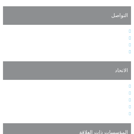
التواصل
الهاتف : 9611364611+
الفاكس : 9611364603+
البريد الإلكتروني : info@alarabiahunion.org
العنوان : بيروت - لبنان
الاتحاد
النظام الأساسي
هيئات الاتحاد الإدارية
فعاليات وأنشطة الاتحاد
أعضاء الجمعية العمومية للاتحاد
تسجيل العضوية
المؤسسات ذات العلاقة