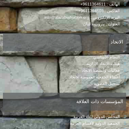
الهاتف : 9611364611+
الفاكس : 9611364603+
البريد الإلكتروني : info@alarabiahunion.org
العنوان : بيروت - لبنان
الاتحاد
النظام الأساسي
هيئات الاتحاد الإدارية
فعاليات وأنشطة الاتحاد
أعضاء الجمعية العمومية للاتحاد
تسجيل العضوية
المؤسسات ذات العلاقة
المجلس الدولي للغة العربية
الجمعية الدولية لأقسام العربية