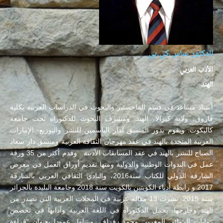
الدكتور عباس.كي.بي
الأدب العربي
الهند
أستاذ مساعد في قسم الماجستير والبحوث في الدراسات العربية بكلية
فاروق، ولاية كيرالا، الهند. ومشرف البحوث للدكتوراه تحت جامعة
كاليكوت. ويقوم بدور المنسق لدار الياسمين للنشر والتوزيع- الإمارات
العربية المتحدة بالهند في عقد مهرجان الثقافة العربية ومنسق دار سعاد
الصباح للنشر بالهند في عقد المسابقات الأدبية . وقدم أكثر من 35 ورقة
عمل في الندوات الوطنية والدولية ومنها تقديم أوراق العمل في معرض
الشارقة الدولي للكتاب سنة2016، والنادي الثقافي العربي بالشارقة
2017 و رابطة أدباء الكويتين بالكويت سنة 2018 وجامعة البليدة بالجزائر
سنة 2019. نشرت 13 مقالة عربية في المجلات العربية التي تصدر من
الهند وخارجها. يحمل الدكتوراه في اللغة العربية وآدابها في تخصص
روايات الروائي المغربي محمد زفزاف. ويتناول عمودا بعنوان “قراءة