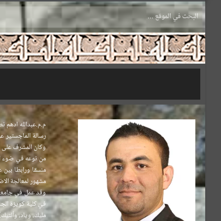
.
م.م.عبدالله ادهم 
رسالة الماجستير ع
وكان المشرف على ال
من نوعه في ضوء ال
منسقا ورابطا بين 
مشهور لمعالجة الاض
وقد عمل في جامعات
في كلية كويزة الجام
مليك، وياد، وألتيك