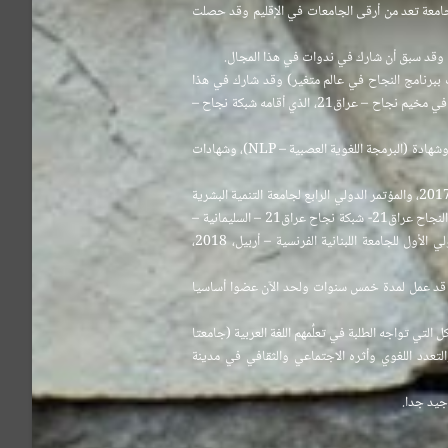
مقررا لقسم اللغة العربية في جامعة التنمية البشرية (UHD)، إذ إن هذه الجامعة تعد من أرقى الجامعات في الإقليم وقد حصلت
ة وقد سبق أن شارك في ندوات في هذا المجال.
ببرنامج النجاح في عالم متغير) وقد شارك في هذا
البرنامج ما يقارب 200 شابا وشابة من كل أنحاء العراق، وعمل منسقا لهذا البرنامج، كما وقد عمل مدربا متطوعا في مخيم نجاح – عراق21، الذي أقامه شبكة نجاح –
ويذكر في هذا المجال أنه حاز على شهادات عديدة في مجال التنمية البشرية كشهادة (إعداد المدربين – T.O.T) وشهادة (البرمجة اللغوية العصبية – NLP)، وشهادات
وقد شارك في مؤتمرات ومخيمات تدريبية عديدة منها: المؤتمر الدولي السادس للغة العربية في دبي- الإمارات 2017، والمؤتمر الدولي الرابع لجامعة التنمية البشرية
– السليمانية 2017، والاجتماع الأول لمنسقي فرق النجاح – شبكة نجاح – عراق21 – اسطنبول 2017، ومخيم النجاح عراق21- شبكة نجاح عراق21 – السليمانية –
متدربا ، 2016.، ومخيم النجاح عراق 21 – شبكة نجاح عراق21 – السليمانية – مدربا، 2017، والمؤتمر الدولي الأول للجامعة اللبنانية الفرنسية – أربيل، 2018،
ه قد عمل لمدة خمس سنوات ولحد الآن عضوا أساسيا
ل التي تواجه الطلبة في تعلُّمهم اللغة العربية (جامعتا
 والتعدد اللغوي وأثره الاجتماعي والثقافي في مدينة
 جيد جدا.