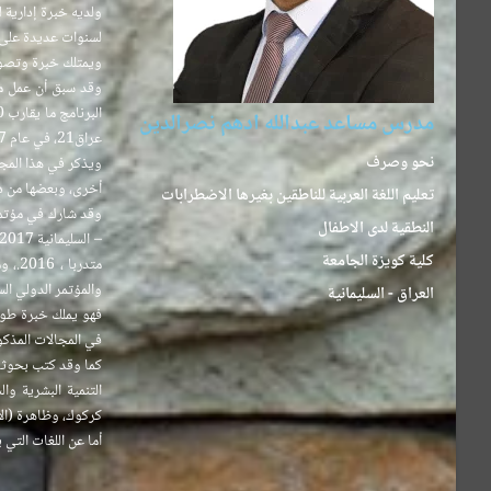
لسنوات عديدة على ا
ويمتلك خبرة وتصورا
وقد سبق أن عمل مع
مدرس مساعد عبدالله ادهم نصرالدين
عراق21، في عام 2017، كما وقد عمل مشرفا لفريق نجاح السليمانية في انجاز مشروعهم التطوعي.
نحو وصرف
أخرى، وبعضها من د
تعليم اللغة العربية للناطقين بغيرها الاضطرابات
النطقية لدى الاطفال
كلية كويزة الجامعة
والمؤتمر الدولي الساب
العراق - السليمانية
فهو يملك خبرة طوي
في المجالات المذكور
كما وقد كتب بحوثا لغ
التنمية البشرية وا
كركوك، وظاهرة (الأ
أما عن اللغات التي 