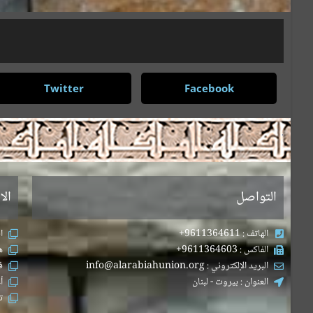
Twitter
Facebook
.
التواصل
الا
الهاتف : 9611364611+
ا
الفاكس : 9611364603+
ه
البريد الإلكتروني : info@alarabiahunion.org
ف
العنوان : بيروت - لبنان
أ
ت