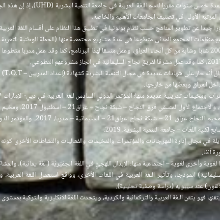
ولديه خبرة إدارية لمدة خمس سنوات 
لمرتبة الأولى في تصنيف الجامعات الأهلية والخاصة.
 جيدا عن تطوير المناهج حسب نظام بولونيا في تطبيق هذا النظام على أقسام اللغة العربي
 منظمات المجتمع المدني متطوعا في عدة مشاريع مجتمعية منها (الحملة الوطنية للتعريف 
اخل العراق وبعضها من خارجها.
ع لكلية اللغات – جامعة التنمية البشرية، 2019.
لة في مجال إدارة المهرجانات والمؤتمرات والمخيمات والفعاليات والنشاطات الأخرى كون
ة آنفا.
وية وأخرى لغوية – اجتماعية منها: الإبدال اللهجيُّ في اللغة الحِمْيَريَّة ( لغة يمانية)، والمشاك
لسليمانية) انموذجا، وتأثير اللغة العربية في اللغات الأخرى، وواقع استعمال اللغة العربية،
لفون) عند سيبويه (دراسة وصفية تحليلية).
يتقنها فهو يتقن اللغة العربية والتركمانية والكردية، ويتحدث اللغة الانكليزية والتركية بمستوى