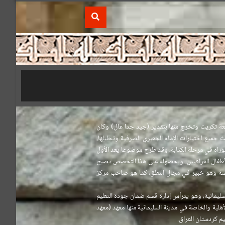
معة تكريت وتخرج منها بتقدير (جيد جدا عال) وكان
ميع اختيارات الإمام الجعبري الصرفية وتحليلها،
راه في مرحلة الكتابة، وقد طرح موضوعا يعد الأول
الأطفال العراقيين، وبحصوله على هذا التخصص يصبح
ايسة وهو خبير في مجال النطق، كما هو صاحب مركز
ليمانية، وهو يترأس إدارة قسم ضمان جودة التعليم
أهلية والخاصة في مدينة السليمانية منها معهد (معهد
يم كردستان العراق.