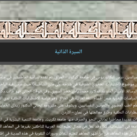
السيرة الذاتية
نصرالدين، درس البكالوريوس في جامعة كركوك – العراق، ثم تقدم لدراسة الماجستير في جا
ن موضوع (اختيارات الجعبري الصرفية في شرحه على متن الشاطبية) حيث درس فيه الباحث ج
رسالة: الأستاذ المساعد الدكتور محمد ياس خضر الدوري، وفي الوقت الحالي فهو طالب دكتو
دراسات اللغوية ضمن أقسام اللغة العربية في العراق وهو دراسة الاضطرابات النطقية لدى 
علم الطب العضوي واللغويين النفسانيين، ويشرف على مشروعه الحالي الدكتور زيدان الخم
طرابات النطقية وطرق معالجتها في عمان – الأردن.
 عديدة محاضرا لمادتي النحو والصرف منها جامعة تكريت، وجامعة التنمية البشرية في الس
عة في السليمانية، كما وقد عمل في مجال تعليم اللغة العربية للناطقين بغيرها في المعاهد ال
) وكل هذه المعاهد هي من أشهر المعاهد لتعليم اللغات ودورات التقوية في هذه المدينة في إقل