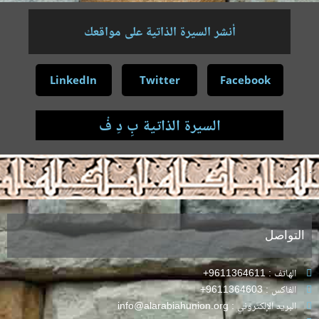
أنشر السيرة الذاتية على مواقعك
LinkedIn
Twitter
Facebook
السيرة الذاتية بِ دِ فْ
.
التواصل
الهاتف : 9611364611+
الفاكس : 9611364603+
البريد الإلكتروني : info@alarabiahunion.org