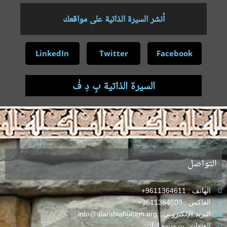
أنشر السيرة الذاتية على مواقعك
LinkedIn
Twitter
Facebook
السيرة الذاتية بِ دِ فْ
.
التواصل
الهاتف : 9611364611+
الفاكس : 9611364603+
البريد الإلكتروني : info@alarabiahunion.org
العنوان : بيروت - لبنان