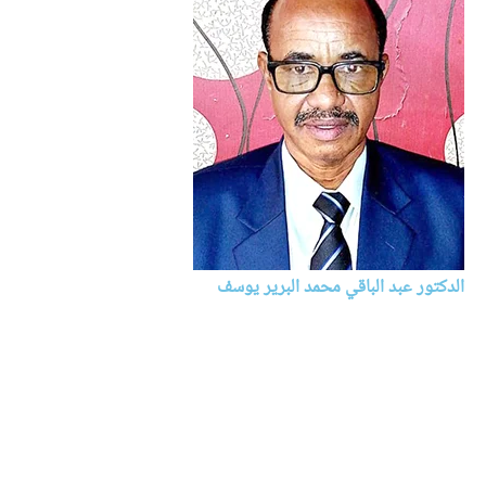
الدكتور عبد الباقي محمد البرير يوسف
النحو والصرف
السودان
الدكتور :عبد الباقي محمد البرير يوسف، أستاذ مشارك بجامعة الملك
فيصل السعودية منذ العام 2013م م و حتى تاريخه ، أستاذ جامعي بجامعة
الإمام المهدي – السودان منذ العام 2010م وحتى 2013م ، محاضر متعاون
بمعهد السلام للغة العربية- جمهورية ملاوي عام2007م و مدير مركز