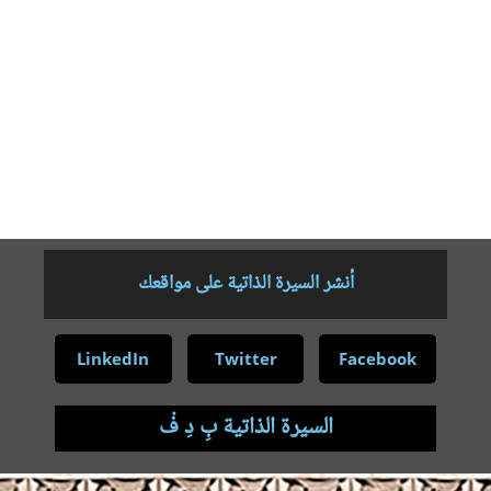
تعليمي بجمهورية ملاوي بالجنوب الأفريقي عام2007م وحتى 2010م ،
مهتم بتدريس اللغة العربية للناطقين بغيرها في الجنوب الأفريقي ، مع
إجادة اللغة الإنجليزية ، محكم ببعض المجلات العلمية ، حصلت على
دورات متعددة ، أهم إصداراتي: “ابن مالك وجهوده النحوية في كتابه شرح
العمدة “-نور للنشر المانيا-، ” الجُلال والجمال في الفقه واللغة” كتاب
(مشترك) – مكتبة المتنبي ، كتب تحت النشر: البستان في إعراب القرآن ،
دراسات في سورة الفاتحة .
أنشر السيرة الذاتية على مواقعك
LinkedIn
Twitter
Facebook
السيرة الذاتية بِ دِ فْ