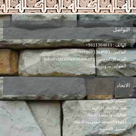
.
التواصل
الهاتف : 9611364611+
الفاكس : 9611364603+
البريد الإلكتروني : info@alarabiahunion.org
العنوان : بيروت - لبنان
الاتحاد
النظام الأساسي
هيئات الاتحاد الإدارية
فعاليات وأنشطة الاتحاد
أعضاء الجمعية العمومية للاتحاد
تسجيل العضوية