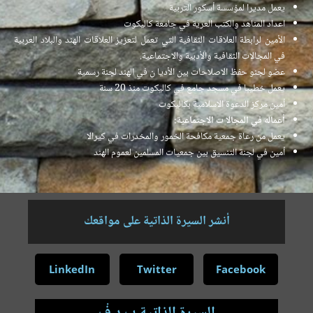
يعمل مديرا لمؤسسة أسكور التربية
اعداد المناهد والكتب العرية في جامعة كاليكوت
الأمين لرابطة العلاقات الثقافية التي تعمل لتعزيز العلاقات الهند والبلاد العربية
في المجالات الثقافية والأدبية والاجتماعية.
عضو لجنو حفظ الاصلاحات بين الأديا ن في الهند لجنة رسمية
يعمل خطيبا في مسجد جامع في كاليكوت منذ 20 سنة
أمين مركز الدعوة الاسلامية بكاليكوت
أعماله في المجالا ت الاجتماعية:
يعمل من رعاة جمعية مكافحة الخمور والمخدرات في كيرالا
أمين في لجنة التنسيق بين جمعيات المسلمين لعموم الهند
أنشر السيرة الذاتية على مواقعك
LinkedIn
Twitter
Facebook