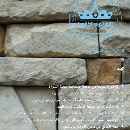
الدكتور عبد السلام اي ب
الأدب
الهند
1- دورة تدربية من جامعة الاسلامية مدينة المنورة
2- الماجستير من جامعة المركزية أليغراة، الهند
3- الدكتوراه: من جامعة ملية الاسلامية المركزية من نيودلهي
4- البكالوريا من جامعة كاليكوت كيرالا الهند
عنوان أطروحة الدكتوره
: مساهمة المستشرقين في الأدب العربية دراسة نقدية
الوطيفة
: عميد كلية دار العلوم العربية بوايكاد تحت جامعة كاليكوت
عمله الحالي في مجال التربية والتعليم: