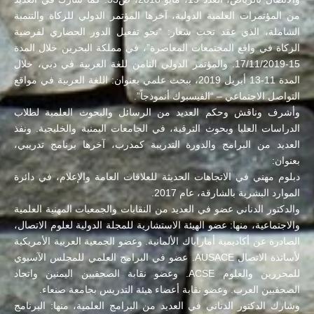
من المؤتمرات العلمية الدولية، آخرها المؤتمر الدولي للزكاة والتنمية
الشاملة، الذي عقد تحت شعار: “نحو تفعيل الدور الحضاري لفرضية
الزكاة في واقع المجتمعات المعاصرة”، في مملكة البحرين خلال المدة
15-17/11/2019. والمؤتمر الدولي الثامن للغة العربية في دبي، خلال
المدة 11-13 أبريل 2019، ببحث علمي بعنوان: اللغة العربية في مواقع
التواصل الاجتماعي – “الفيسبوك أنموذجاً”.
وأشرف وناقش وحكم العديد من الرسائل والبحوث العلمية لطلاب
الدراسات العليا وبحوث الترقية، في الجامعات اليمنية والخليجية. ونفذ
العديد من البرامج والدورة التدريبة كمدرب، آخرها برنامج تدريبي،
بعنوان:
دبلوم مهني في الاتجاهات الحديثة للعلاقات العامة والإعلام، في دائرة
الموارد البشرية بالشارقة، عام 2017.
والدكتور الدناني عضو في العديد من النقابات والجمعيات المهنية العلمية
والاجتماعية، منها: عضو الهيئة الاستشارية للمجلة الدولية لعلوم الاتصال،
الصادرة عن أكاديمية أماراباك الألمانية. وعضو الجمعية العربية الأمريكية
لأساتذة الاتصال AUSACE. عضو في البرامج العلمي للمجلس الآسيوي
للمحررين والعلوم ACSE. وعضو نقابة الصحفيين اليمنين واتحاد
الصحفيين العرب. وعضو نقابة أعضاء هيئة التدريس بجامعة صنعاء.
وشارك الدكتور الدناني في العديد من البرامج العلمية، منها: البرنامج