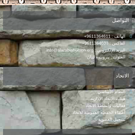
التواصل
الهاتف : 9611364611+
الفاكس : 9611364603+
البريد الإلكتروني : info@alarabiahunion.org
العنوان : بيروت - لبنان
الاتحاد
النظام الأساسي
هيئات الاتحاد الإدارية
فعاليات وأنشطة الاتحاد
أعضاء الجمعية العمومية للاتحاد
تسجيل العضوية