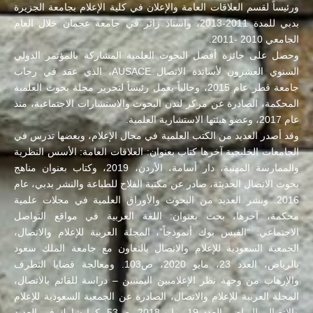
ورئيساً لقسم العلاقات العامة والإعلان في كلية الإعلام بجامعة الجزيرة
بدبي للمدة 2011-2013، واستاذ زائر في جامعة عجمان خلال العام
الجامعي 2010 -2011.
وحصل على جائزة أفضل البحوث العلمية المشاركة بالمؤتمر الدولي
السنوي العشرون لأساتذة الاتصال AUSACE، الذي عقد في رحاب
جامعة قطر عام 2015، وحالياً يعمل رئيساً لتحرير مجلة بحوث العلمية
المحكمة، الصادرة عن مركز لندن البحوث والاستشارات الاجتماعية، منذ
عام 2017، وعضو هيئتها الاستشارية العلمية.
وقد أصدر العديد من الكتب العلمية في مجال الإعلام، وبعضها تدرس في
الجامعات الخليجية آخرها كتاب بعنوان: العلاقات العامة: الأسس النظرية
والممارسة المهنية، دار أسامة، الأردن، 2019، وكتاب بعنوان مناهج
بحوث الاتصال الحديثة، صادر عن مكتبة الفلاح للطباعة والنشر بدبي، عام
2016. ونشر العديد من البحوث والأوراق العلمية في مجلات علمية
محكمة، آخرها، بحث بعنوان: اللغة العربية في مواقع التواصل
الاجتماعي: “الفيس بوك أنموذجاً”، المجلة العربية للإعلام والاتصال،
الجمعية السعودية للإعلام والاتصال بالتعاون مع جامعة الملك سعود
بالرياض، العدد 23، مايو 2020، ص103. ومعالجة قضايا التطرف
والإرهاب من وجهة نظر الإعلاميين اليمنيين – دراسة للقائم بالاتصال،
المجلة العربية للإعلام والاتصال، الصادرة عن الجمعية السعودية للإعلام
والاتصال بالرياض، العدد 19، مايو 2018، ص53. كما شارك في العديد