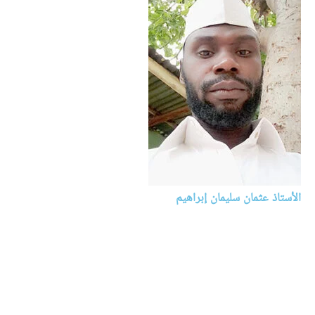
الأستاذ عثمان سليمان إبراهيم
اللغة العربية
نيجيريا
أنا عثمان سليمان إبراهيم من مواليد محافظة كورا ولاية كنو النيجيرية
عام ١٩٨٣م، تلقيت مبادئ دراستي ببلدة كورا من الإبتدائية إلى الثانوية،
ثم التحقت بالجامعة الإسلامية بالنيجير وهناك حصلت على الشهادة