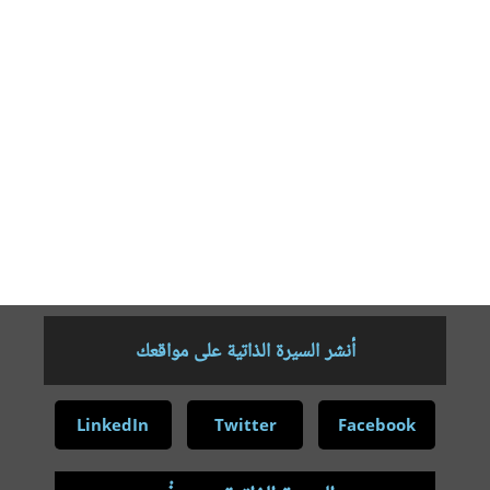
الجمعية في تخصص اللغة العربية، عام ٢٠٠٥م، وبعدها التقيت بجامعة
أحمد بلو زاريا نيجيريا لمواصلة دراستي للماجستيؤ وحصلت على الشهادة
عام ٢٠١٦م، وأعمل موظفا من قبل الحكومة (مدرس بالثانوية) ، وكذلك
أعمل محاضرا غير متفرغ بكلية إمام سعيد فنتو نيجيريا فرع (كلية الأنصار
كورا)، وكذلك أعمل محاضرا غير متفرغ بكلية التربية كورا، ولي أعمال
غير منشورة، منها ظاهرة التذكير والتأنيث في اللغة العربية والهوسا؛
(بحث التخرج من الجامعة) والجنس اللغوي بين اللغة العربية والهوسا
دراسة لغوية اجتماعية، (رسالة الماجستير)، والمقال بعنوان: الجنس
اللغوي تصنيفاته وأنواعه وعلاماته في لغتي العربية والهوسا منشور على
موقع شبكة ألوكا، المحظور اللغوي منشور في مجلة النهضة.
أنشر السيرة الذاتية على مواقعك
LinkedIn
Twitter
Facebook