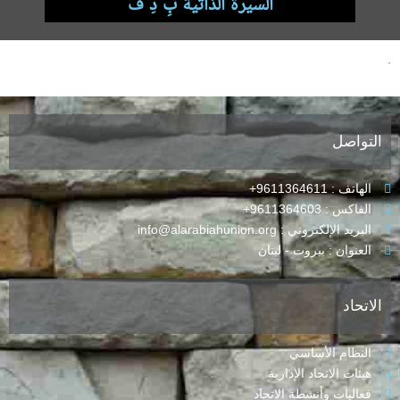
السيرة الذاتية بِ دِ فْ
.
التواصل
الهاتف : 9611364611+
الفاكس : 9611364603+
البريد الإلكتروني : info@alarabiahunion.org
العنوان : بيروت - لبنان
الاتحاد
النظام الأساسي
هيئات الاتحاد الإدارية
فعاليات وأنشطة الاتحاد