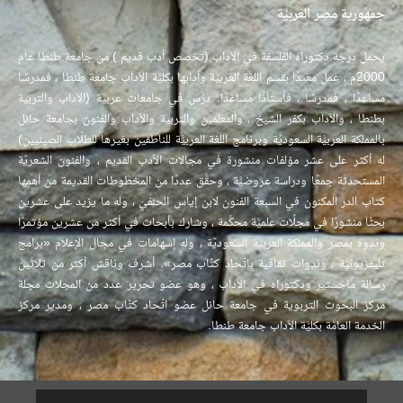
جمهورية مصر العربيَّة
يحمل درجة دكتوراه الفلسفة في الآداب (تخصص أدب قديم ) من جامعة طنطا عام
2000م ، عمل معيدًا بقسم اللغة العربيَّة وآدابها بكليَّة الآداب جامعة طنطا ، فمدرسًا
مساعدًا ، فمدرسًا ، فأستاذًا مساعدًا. درَّس في جامعات عربيَّة (الآداب والتربية
بطنطا ، والآداب بكفر الشيخ ، والمعلمين والتربية والآداب والفنون بجامعة حائل
بالمملكة العربيَّة السعوديَّة وبرنامج اللغة العربيَّة للناطقين بغيرها للطلًّاب الصينيين)
له أكثر على عشر مؤلفات منشورة في مجالات الأدب القديم ، والفنون الشعريَّة
المستحدثة جمعًا ودراسة عروضيَّة ، وحقَّق عددًا من المخطوطات القديمة من أهمها
كتاب الدر المكنون في السبعة الفنون لابن إياس الحنفيّ ، وله ما يزيد على عشرين
بحثًا منشورًا في مجلَّات علميَّة محكَّمة ، وشارك بأبحاث في أكثر من عشرين مؤتمرًا
وندوة بمصر والمملكة العربيَّة السعوديَّة ، وله إسهامات في مجال الإعلام «برامج
تليفزيونيَّة ، وندوات ثقافية باتِّحاد كتَّاب مصر». أشرف وناقش أكثر من ثلاثين
رسالة ماجستير ودكتوراه في الآداب ، وهو عضو تحرير عدد من المجلات مجلة
مركز البحوث التربوية في جامعة حائل عضو اتِّحاد كتَّاب مصر ، ومدير مركز
الخدمة العامَّة بكليَّة الآداب جامعة طنطا.