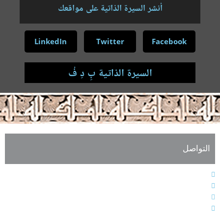
أنشر السيرة الذاتية على مواقعك
LinkedIn
Twitter
Facebook
السيرة الذاتية بِ دِ فْ
.
التواصل
الهاتف : 9611364611+
الفاكس : 9611364603+
البريد الإلكتروني : info@alarabiahunion.org
العنوان : بيروت - لبنان