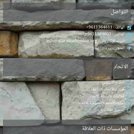
التواصل
الهاتف : 9611364611+
الفاكس : 9611364603+
البريد الإلكتروني : info@alarabiahunion.org
العنوان : بيروت - لبنان
الاتحاد
النظام الأساسي
هيئات الاتحاد الإدارية
فعاليات وأنشطة الاتحاد
أعضاء الجمعية العمومية للاتحاد
تسجيل العضوية
المؤسسات ذات العلاقة