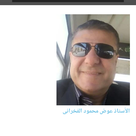
الأستاذ عوض محمود الفخرانى
وكالة أنباء القاهرة "كايرونيوز"
ليسانس لغةعربية وعلوم اسلامية