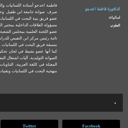
فاطمة اخدجو أستاذة اللسانيات وال
الدكتورة فاطمة اخدجو
صرف صواتة جامعة ابن طفيل. وحاصلة
لسانيات
عضو فريق بنية البحث في اللسانيات 
مسؤولة العلاقات الداخلية بمختبر ال
المغرب
عضو اللجنة العلمية بمجلس الشعبة بك
نائبة رئيس مركز ابن النفيس للدراس
منسقة فريق البحث في اللسانيات وا
كما أنها عضو نشيط في لجان تحكيم
الصواتة التوليدية، آليات اشتغال الن
المعتلة في اللغة العربية، التناو
منهجية البحث في اللسانيات وتقنيات ا
Twitter
Facebook