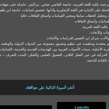
ترجمة بكلية اللغة العربية، جامعة القاضي عياض، مراكش. حاصلة على شهادة 
 على الإجازة في اللغة الإنجليزية وآدابها- تخصص لسانيات- جامعة ابن طفيل
وتحليل الخطاب سابقا ومختبر اللسانيات وأنساق الثقافات حاليا.
لسانيات وأنساق الثقافات.
لية اللغة العربية.
ات والأبحاث.
لأدب بمركز ابن النفيس للدراسات والأبحاث.
 متعددة وساهمت في تنظيم وتنسيق مجموعة من الندوات الدولية والوطنية. ل
ظرية الأمثلية، سمات الأصوات العربية بين الهندسات القديمة والحديثة، اللسانيات 
بات الحركية في عين الفعل الثلاثي، الفضول العلمي والتفكر، البحث الصرف 
لكتابة الناجعة.
أنشر السيرة الذاتية على مواقعك
LinkedIn