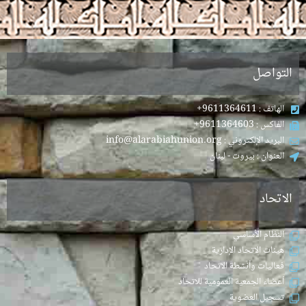
.
التواصل
الهاتف : 9611364611+
الفاكس : 9611364603+
البريد الإلكتروني : info@alarabiahunion.org
العنوان : بيروت - لبنان
الاتحاد
النظام الأساسي
هيئات الاتحاد الإدارية
فعاليات وأنشطة الاتحاد
أعضاء الجمعية العمومية للاتحاد
تسجيل العضوية