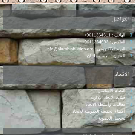
التواصل
الهاتف : 9611364611+
الفاكس : 9611364603+
البريد الإلكتروني : info@alarabiahunion.org
العنوان : بيروت - لبنان
الاتحاد
النظام الأساسي
هيئات الاتحاد الإدارية
فعاليات وأنشطة الاتحاد
أعضاء الجمعية العمومية للاتحاد
تسجيل العضوية