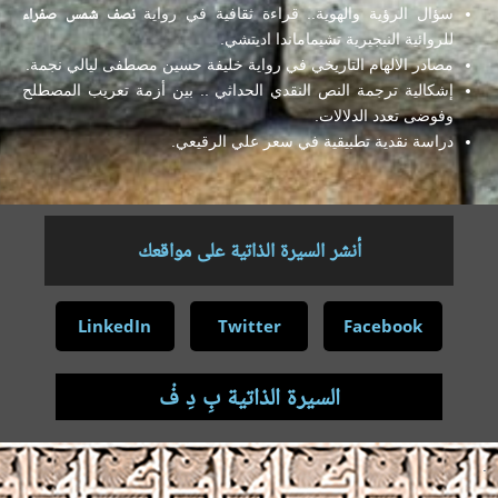
سؤال الرؤية والهوية.. قراءة ثقافية في رواية
نصف شمس صفراء
للروائية النيجيرية تشيماماندا اديتشي.
مصادر الالهام التاريخي في رواية خليفة حسين مصطفى ليالي نجمة.
إشكالية ترجمة النص النقدي الحداثي .. بين أزمة تعريب المصطلح
وفوضى تعدد الدلالات.
دراسة نقدية تطبيقية في سعر علي الرقيعي.
أنشر السيرة الذاتية على مواقعك
LinkedIn
Twitter
Facebook
السيرة الذاتية بِ دِ فْ
.