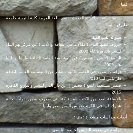
ليبيا
أستاذ النقد و الأدب الحديث بقسم اللغة العربية كلية التربية جامعة
طبرق – ليبيا.
صدر له الكتب الآتية
:
حروف أثقلها الندى ( مقالات في الثقافة والأدب ) عن مركز نهر النيل
للنشر بالقاهرة عام 2008 .
الشفق الأبيض ( قصص ) عن المؤسسة العامة للثقافة طرابلس ليبيا
عام 2009 .
دراسات نقدية في القصة الليبية ، صادر عن المؤسسة العامة للثقافة
طرابلس ليبيا 2010 .
ضمير مستعمل للبيع ( قصص ) عن دار الدار للنشر والتوزيع القاهرة
2015.
بالإضافة لعدد من الكتب المشتركة التي صدرت ضمن ندوات بحثية
شارك فيها في الكويت تونس اليمن مصر وليبيا.
أبحاث ودراسات منشورة :
منها
:
دراسة في معجم النفيس لخليفة التليسي.