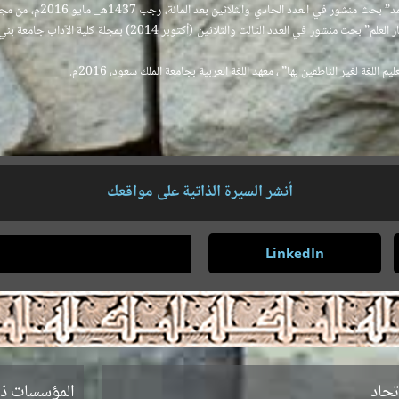
الثنائي في معجم العين للخ
عند الإمام الغزالي من خلال كتابه معيار العلم” بحث منشور في الع
غة لغير الناطقين بها” ، معهد اللغة العربية بجامعة الملك سعود، 2016م.
أنشر السيرة الذاتية على مواقعك
LinkedIn
تحاد
المؤسسات ذا