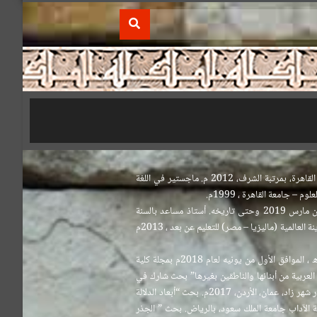
كامل أنور سعيد محمد باحث لغوي مهتم بقضايا المعجمية العربية ، دكتوراه في اللغة العربية (علم اللغة)، كلية دار العلوم – جامعة القاهرة، بمرتبة الشرف، 2012 م. ماجستير في اللغة
أستاذ مساعد بكلية الآداب والعلوم الإنسانية بجامعة منيسوتا- مدينة بلومنتون – ولاية منيسوتا – الولايات المتحدة الأمريكية، من مارس 2019 وحتى تاريخه. أستاذ مساعد بالسنة
التحضيرية – جامعة الملك سعود – الرياض، من 2014- وحتى2017م. أستاذ مساعد بقسم اللغة العربية – كلية اللغات – جامعة المدينة العالمية (ماليزيا – مصر) للتعليم عن بعد ، 2013م
نشر عدة أبحاث منها : بحث “الأصل الثنائي في معجم الجمهرة لابن دريد”، بحث منشور في العدد العاشر الصادر في عام 1439ه ، الموافق الأول من يونيه لعام 2018م بمجلة كلية
لعربية من أبنائها والناطقين بغيرها” بحث شارك في
المؤتمر الدولي للغة العربية بدبي في الفترة من 1-4 مايو لعام 2017م كتاب ” التذكرة في الفواتح المقطعة في القرآن الكريم”، دار شهر زاد، عمان، الأردن، 2017م. بحث “أبعاد الدلالة
 معيار العلم” بحث منشور في العدد التاسع والعشرين في المجد الثالث لعام 2017م، بمجلة كلية الآداب جامعة الملك سعود، بالرياض. بحث ” الجذر