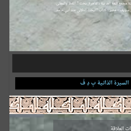
ليل بن أحمد” بحث منشور في العدد الحادي والثلاثين بعد المائة، رجب 1437ه_ مايو 2016م، من مجلة مجمع اللغة العربية بالقاهرة. بحث ” اللفظ والمعنى
دد الثالث والثلاثين (أكتوبر 2014) بمجلة كلية الآداب جامعة بني سويف – مصر . كتاب “البحث الدلالي عند أبي حامد
السيرة الذاتية بِ دِ فْ
ت العلاقة