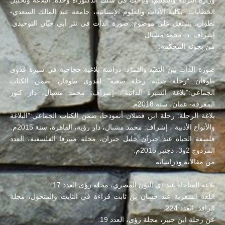
وزارة التربية والتعليم، وباحث في سلك الدكتوراه وحدة: البلاغة وتحليل
الخطابات، بكلية الآداب والعلوم الإنسانية، جامعة عبد المالك السعدي-
تطوان. يشتغل على موضوع: صورة الذات في نثر أبي حيّان التوحيدي.
إشراف: د، محمد مشبال.
من بحوثه المحكمة:
صورة الذات بين التقيّد والتمرّد: دراسة بلاغية حجاجية في سيرة فدوى
طوقان “رحلة جبلية رحلة صعبة” لفدوى طوقان. ضمن الكتاب
الجماعي:”بلاغة السيرة الذاتية”، إشراف: محمد مشبال، دار كنوز
المعرفة- عمان، سنة 2018م.
بلاغة الرحلة: رحلة ابن فضلان أنموذجا، ضمن الكتاب الجماعي:”البلاغة
والأنواع الأدبية”، إشراف: محمد مشبال، دار رؤية، القاهرة، سنة 2015م.
فلسفة الحياة عند جبران خليل جبران، مجلة منيرفا الفلسفية، العدد
المزدوج 2و3، دجنبر 2015م.
من مقالاته ودراساته:
بلاغة المناجاة عند ذي النون المصري، مجلة رؤى العدد 17.
اللغة الشعرية عند حسان بن ثابت قراءة في الثابت والمتحول، مجلة
الرافد. العدد 224.
عن رحلة ابن جبير، مجلة رؤى، العدد 19.