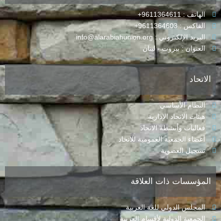
الهاتف : 9611364611+
الفاكس : 9611364603+
البريد الإلكتروني : info@alarabiahunion.org
العنوان : بيروت - لبنان
الاتحاد
النظام الأساسي
هيئات الاتحاد الإدارية
فعاليات وأنشطة الاتحاد
أعضاء الجمعية العمومية للاتحاد
تسجيل العضوية
المؤسسات ذات العلاقة
المجلس الدولي للغة العربية
الجمعية الدولية لأقسام العربية