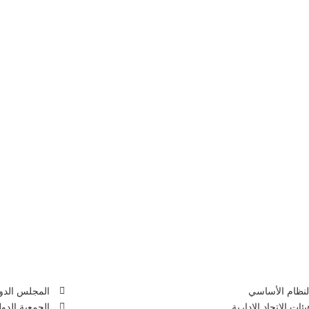
ومعرفة كل ما هوا جديد ويختص باللغة العربية لغة 
أنشر السيرة الذاتية على مواقعك
LinkedIn
حاد
المؤسسات ذ
لنظام الأساسي
المجلس الدول
يئات الاتحاد الإدارية
الجمعية الدول