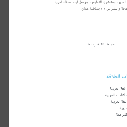
عربية ومناهجها التعليمية. ويعمل أيضا مدققا لغويا
افة والنشر ش.م.م بسلطنة عمان.
السيرة الذاتية بِ دِ فْ
 العلاقة
للغة العربية
 لأقسام العربية
للغة العربية
عربية
للترجمة