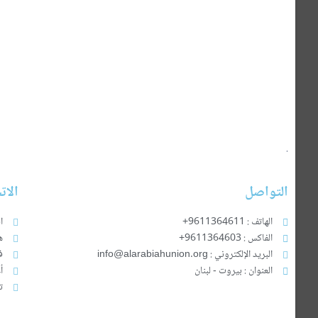
Twitter
Facebook
.
التواصل
الات
الهاتف : 9611364611+
ا
الفاكس : 9611364603+
ه
البريد الإلكتروني : info@alarabiahunion.org
ف
العنوان : بيروت - لبنان
أ
ت