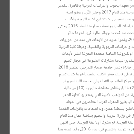
سلطنة عمان، حصل على شهادة الدكتوراة في العام 2010 من معهد البحوث والدراسات العربية بالقاهرة، بتقدير
امتياز مع مرتبة الشرف الثانية، عضو المجلس الدولي للغة العربية منذ العام 2017 وحتى الآن، وعضو لجنة
عليم بغرفة تجارة وصناعة عمان للفترة 2018 – 2021، وعضو المجلس الاستشاري لكلية التربية والآداب
بجامعة صُحار منذ العام 2017 وحتى الآن، وعضو مجلس الدراسات العليا بجامعة صحار منذ العام 2016 وحتى
 تخصصه فحصد جوائز عالية فيها، آخرها جائز
الأبحاث المتميزة في المؤتمر الدولي السابع للغة العربية 2018، ونشر العديد من الأبحاث في عدد من الدوريات
 والدراسات التربوية والنفسية، ومجلة كلية التربية
 الإلكترونية الشاملة متعددة المعرفة لنشر الأبحاث
تقدير؛ نتيجة مشاركاته المتنوعة في مجال تعليم
اللغة العربية وتعلمها، كما حصد بعض الجوائز والأوسمة، مثل جائزة رئيس جامعة صحار للتدريس المتميز 2018،
لموظف المجيد من وزارة التربية والتعليم 2013، شارك في تأليف بعض الكتب العلمية، آخرها كتاب تعليم
مركز الملك عبدالله الدولي لخدمة اللغة العربية،
وأشرف على عدد من طلبة الماجستير بلغ عددهم حوالي (25) طالبا، وناقش مناقشة خارجية (10) من طلبة
(18) طالبا مناقشة داخلية. من المواهب الأدبية التي يتمتع بها كتابة الشعر
 البابطين للشعراء العرب المعاصرين في المجلد
فاعلين بسلطنة عمان، وله اهتمامات بالقراءات النقدية
في وزارة التربية والتعليم بسلطنة عمان منذ العام
ويا للغة العربية، ثم مشرفا أولا للغة العربية، حتى انتهى
به المطاف إلى رئاسة قسم ضبط الجودة قبل استقالته من وزارة التربية والتعليم في العام 2016، وقد أكسبه هذا