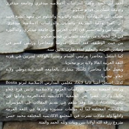
أحمد أبي الفتح، وكلية الدراسات الاسلاميه ميدغري وجامعة ميدغري
وجامعة عثمان بن فوديو صكوتو.
تحصل على الشهادات الابتدائيه والثانويه والدبلوم من معهد الشيخ احمد
أبي الفتح وكلية الشريعة والقانون والدراسات الاسلامية ميدغري،
والليسانس والماجستير في الادب العربي من جامعة ميدغري. والدكتوره
في فن الخطابة من جامعة عثمان بن فوديو صكوتو.
من حيث الوظيفة، فقد اشتغل مدرسا ومحاضرا ورئيس قسم في
وميادين التربيه والتعليم لمدة تقارب ثلاثين سنه.
كما اشتغل محاضرا ورئيس أقسام ومديرا بالوكالة لفترتين في قرية
اللغة العربية انغالا ولاية برنو نيجيريا.
ويعمل حاليا محاصرا كأستاذ مشارك بالجامعه الفيدرالية دوظي ولاية
جغاو_ نيجيريا.
كذلك اشتغل أمينا عاما لاتحاد معلمي المدارس الاسلامية لبرنو Bosita
ورئيسا لجمعية معلمي الدراسات العربيه والاسلاميه نتائس فرع جغاو
حاليا. وكذلك عضوا في الجمعية الاكاديميه للغةالعربية وادابها في
نيجيريا(Asalin ). هذا وقد ساهم في تقديم المقالات فى المؤتمرات
الاكاديميه المختلفة.كما له مؤلفات منشورة وغيرها في اللغه العربيه
وادابها.وله مقالات نشرت في المجتمع الاكاديميه المختلفه.محمد حسن
متزوج رزقه الله اولادا بنين وبنات ولله الحمد والمنة.