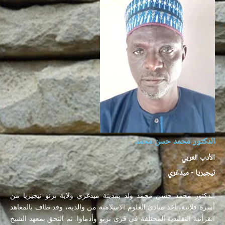
الدكتور محمد حسن محمد
الأدب العربي
نيجيريا - ميدغري
الدكتور محمد حسن محمد ولد بمدينة ميدغري ولاية برنو نيجيريا من
أسرة فلانية، اخذ مبادئ العلوم الاسلامية من والديه، وقد طاف بالمعاهد
القرأنية التقليدية المختلفة في قرى برنو وأدماوا. ثم التحق بمعهد الشيخ