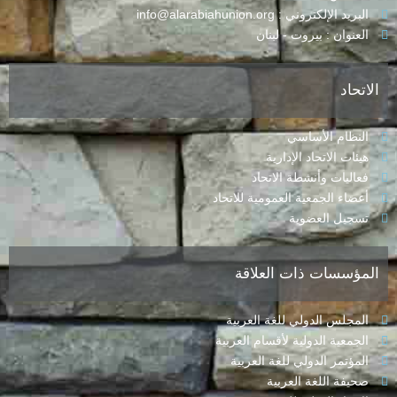
البريد الإلكتروني : info@alarabiahunion.org
العنوان : بيروت - لبنان
الاتحاد
النظام الأساسي
هيئات الاتحاد الإدارية
فعاليات وأنشطة الاتحاد
أعضاء الجمعية العمومية للاتحاد
تسجيل العضوية
المؤسسات ذات العلاقة
المجلس الدولي للغة العربية
الجمعية الدولية لأقسام العربية
المؤتمر الدولي للغة العربية
صحيفة اللغة العربية