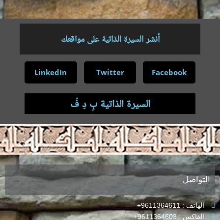
أنشر السيرة الذاتية على مواقعك
LinkedIn
Twitter
Facebook
السيرة الذاتية بِ دِ فْ
.
التواصل
الهاتف : 9611364611+
الفاكس : 9611364603+