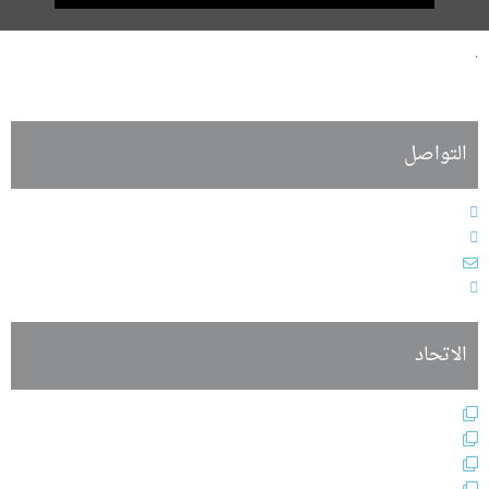
.
التواصل
الهاتف : 9611364611+
الفاكس : 9611364603+
البريد الإلكتروني : info@alarabiahunion.org
العنوان : بيروت - لبنان
الاتحاد
النظام الأساسي
هيئات الاتحاد الإدارية
فعاليات وأنشطة الاتحاد
أعضاء الجمعية العمومية للاتحاد