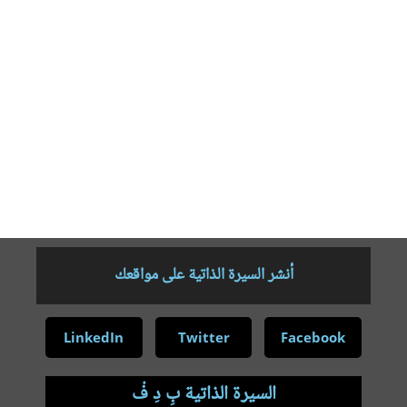
المجلات العلمية . شارك في كثير من الموتمرات المحلية والدولية
والعالمية في العراق والامارات وماليزيا واسبانيا وايران . شغل منصب
مديرا القسم الدراسات العليا في جامعة كربلاء ثم معاونا للعميد للشوون
العلمية في كلية التبية للعلوم الانسانية ثم معاونا اداريا لها كما شغل
منصب مدير قسم البعثات والعلاقات الثقافية في رئاسة الجامعة .
ناقش عددا من الرسائل والاطاريح الجامعية في جامعات بغداد والبصرة
والقادسية وواسط وبابل وذيقار وكربلاء والكوفة كما أشرف على كثير منها
في جامعات مختلفة . مهتم بأدب مصر الاسلامية وتحقيق النصوص ونشرها
فضلا عن الاختصاص الاساسي في الادب العباسي
أنشر السيرة الذاتية على مواقعك
LinkedIn
Twitter
Facebook
السيرة الذاتية بِ دِ فْ