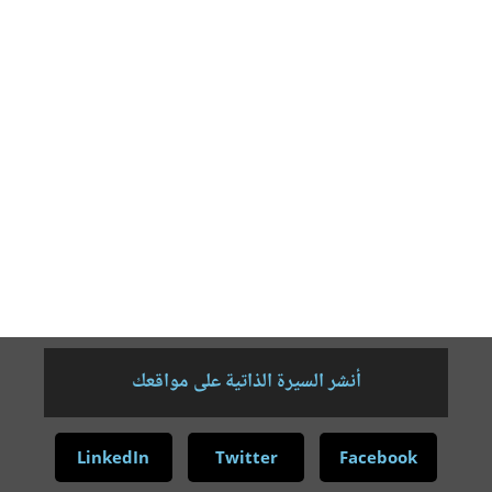
الأساتذة من نفس الجامعة.
2014م – 2015م
– حصلت على الدبلوم العام من معهد إعداد الأئمة والدعاة في
رابطة العالم الإسلامي بمكة المكرمة .
2017م
– حامل الشهادة الوطنية في المواد العلمية والأدبية باللغة الفرنسية.
2018م
– حصلت على الدبلوم العالي في معهد اللغويات العربية في برنامج تعليم
اللغة العربية لغير الناطقين بها، بجامعة الملك سعود – المملكة العربية السعودية.
2018 – 2019 م –
طالب في كلية التربية – برنامج الماجستير – قسم المناهج
وطرق تدريس اللغة العربية بجامعة الملك سعود – المملكة العربية السعودية.
أنشر السيرة الذاتية على مواقعك
LinkedIn
Twitter
Facebook