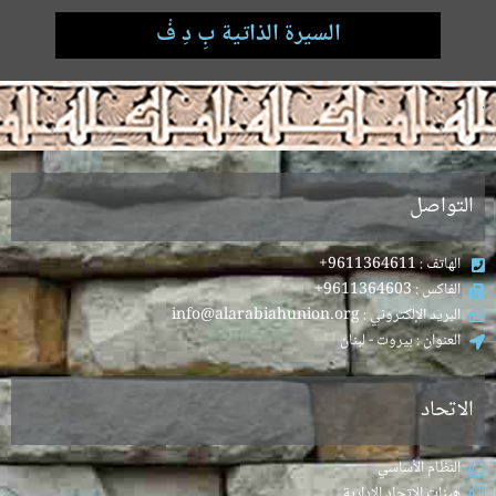
السيرة الذاتية بِ دِ فْ
.
التواصل
الهاتف : 9611364611+
الفاكس : 9611364603+
البريد الإلكتروني : info@alarabiahunion.org
العنوان : بيروت - لبنان
الاتحاد
النظام الأساسي
هيئات الاتحاد الإدارية