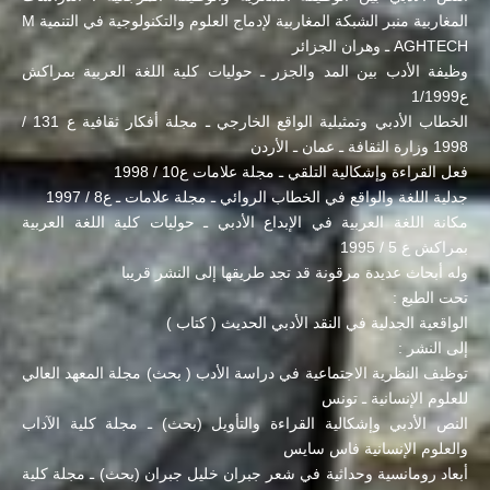
المغاربية منبر الشبكة المغاربية لإدماج العلوم والتكنولوجية في التنمية M
AGHTECH ـ وهران الجزائر
وظيفة الأدب بين المد والجزر ـ حوليات كلية اللغة العربية بمراكش
ع1/1999
الخطاب الأدبي وتمثيلية الواقع الخارجي ـ مجلة أفكار ثقافية ع 131 /
1998 وزارة الثقافة ـ عمان ـ الأردن
فعل القراءة وإشكالية التلقي ـ مجلة علامات ع10 / 1998
جدلية اللغة والواقع في الخطاب الروائي ـ مجلة علامات ـ ع8 / 1997
مكانة اللغة العربية في الإبداع الأدبي ـ حوليات كلية اللغة العربية
بمراكش ع 5 / 1995
وله أبحاث عديدة مرقونة قد تجد طريقها إلى النشر قريبا
تحت الطبع :
الواقعية الجدلية في النقد الأدبي الحديث ( كتاب )
إلى النشر :
توظيف النظرية الاجتماعية في دراسة الأدب ( بحث) مجلة المعهد العالي
للعلوم الإنسانية ـ تونس
النص الأدبي وإشكالية القراءة والتأويل (بحث) ـ مجلة كلية الآداب
والعلوم الإنسانية فاس سايس
أبعاد رومانسية وحداثية في شعر جبران خليل جبران (بحث) ـ مجلة كلية