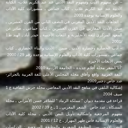
– عن مفهوم الأدب ومفهوم النقد الأدبي عند عبد الكريم غلاب- الكتابة
الأدبية عند عبد الكريم غلاب ـ كتاب جماعي ـ منشورات كلية الآداب
والعلوم الإنسانية بوجدة 2003
– اتجاهات النقد الأدبي المغربي في النصف الثاني من القرن العشرين ـ
ضمن الأدب المغاربي في القرن العشرين ـ كتاب جماعي ـ صادر عن
المعهد المركزي للغة الأنجليزية و اللغات الأجنبية ـ حيدر آباد ـ الهند ط1
/2001
– أدب الحضارة وحضارة الأدب ـ ضمن : الأدب والبناء الحضاري ـ كتاب
جماعي ـ منشورات كلية الآداب والعلوم الإنسانية بوجدة رقم 29 / 2000
بعض الأبحاث الأخيرة :
“أنا”الشعر مجلة أقلام جديدة – الجامعة الأردنية 2010
اللغة العربية: واقع وآفاق مجلة المجلس الأعلى للغة العربية بالجزائر-
عدد خاص دجنبر2009
إشكالية التلقي في مناهج النقد الأدبي المعاصرـ مجلة جرش الثقافية ع 1
صيف 2004
قراءة في مقدمة ديوان ” مملكة الرماد ” للشاعر حسن الأمراني ـ مجلة
المشكاة ـ عدد خاص : الشعر المغربي ـ 1 ـ ع 39 / 2002
مفهوم المرجعية وإشكالية تأويل النص الأدبي ـ مجلة كلية الآداب
والعلوم الإنسانية فاس ظهر المهراز ـ ع 12 / 2001
النص الأدبي بين الوظيفة الشعرية والوظيفة المرجعية : الدراسات