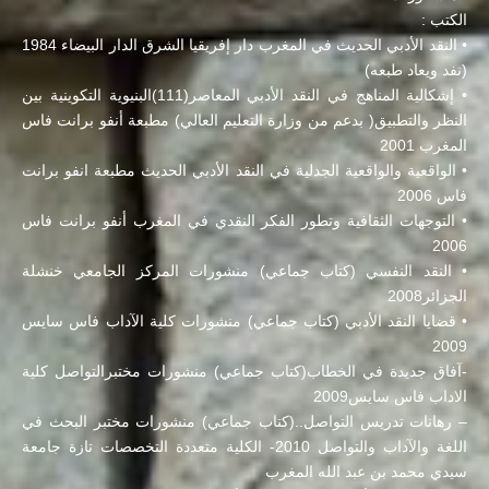
الكتب :
• النقد الأدبي الحديث في المغرب دار إفريقيا الشرق الدار البيضاء 1984
(نفد ويعاد طبعه)
• إشكالية المناهج في النقد الأدبي المعاصر(111)البنيوية التكوينية بين
النظر والتطبيق( بدعم من وزارة التعليم العالي) مطبعة أنفو برانت فاس
المغرب 2001
• الواقعية والواقعية الجدلية في النقد الأدبي الحديث مطبعة انفو برانت
فاس 2006
• التوجهات الثقافية وتطور الفكر النقدي في المغرب أنفو برانت فاس
2006
• النقد النفسي (كتاب جماعي) منشورات المركز الجامعي خنشلة
الجزائر2008
• قضايا النقد الأدبي (كتاب جماعي) منشورات كلية الآداب فاس سايس
2009
-آفاق جديدة في الخطاب(كتاب جماعي) منشورات مختبرالتواصل كلية
الاداب فاس سايس2009
– رهانات تدريس التواصل..(كتاب جماعي) منشورات مختبر البحث في
اللغة والآداب والتواصل 2010- الكلية متعددة التخصصات تازة جامعة
سيدي محمد بن عبد الله المغرب