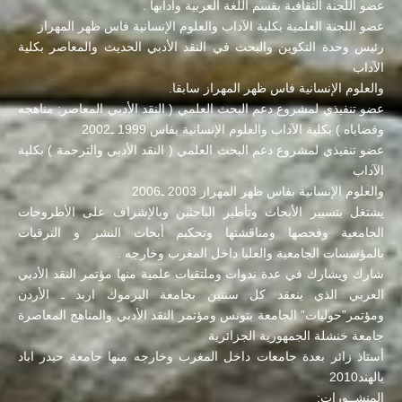
عضو اللجنة الثقافية بقسم اللغة العربية وآدابها .
عضو اللجنة العلمية بكلية الآداب والعلوم الإنسانية فاس ظهر المهراز
رئيس وحدة التكوين والبحث في النقد الأدبي الحديث والمعاصر بكلية
الآداب
والعلوم الإنسانية فاس ظهر المهراز سابقا.
عضو تنفيذي لمشروع دعم البحث العلمي ( النقد الأدبي المعاصر: مناهجه
وقضاياه ) بكلية الآداب والعلوم الإنسانية بفاس 1999 ـ2002
عضو تنفيذي لمشروع دعم البحث العلمي ( النقد الأدبي والترجمة ) بكلية
الآداب
والعلوم الإنسانية بفاس ظهر المهراز 2003 ـ2006
يشتغل بتسيير الأبحاث وتأطير الباحثين وبالإشراف على الأطروحات
الجامعية وفحصها ومناقشتها وتحكيم أبحاث النشر و الترقيات
بالمؤسسات الجامعية والعليا داخل المغرب وخارجه .
شارك ويشارك في عدة ندوات وملتقيات علمية منها مؤتمر النقد الأدبي
العربي الذي ينعقد كل سنتين بجامعة اليرموك اربد ـ الأردن
ومؤتمر”حوليات” الجامعة بتونس ومؤتمر النقد الأدبي والمناهج المعاصرة
جامعة خنشلة الجمهورية الجزائرية
أستاذ زائر بعدة جامعات داخل المغرب وخارجه منها جامعة حيدر اباد
بالهند2010
المنشــورات: