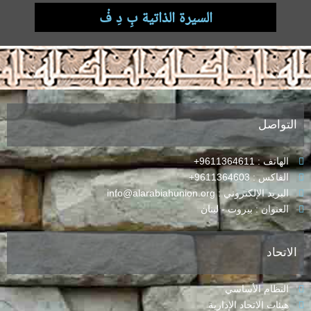
السيرة الذاتية بِ دِ فْ
.
التواصل
الهاتف : 9611364611+
الفاكس : 9611364603+
البريد الإلكتروني : info@alarabiahunion.org
العنوان : بيروت - لبنان
الاتحاد
النظام الأساسي
هيئات الاتحاد الإدارية