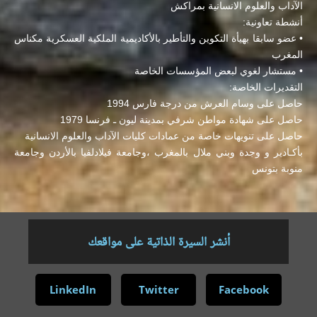
الآداب والعلوم الانسانية بمراكش
أنشطة تعاونية:
• عضو سابقا بهيأة التكوين والتأطير بالأكاديمية الملكية العسكرية مكناس
المغرب
• مستشار لغوي لبعض المؤسسات الخاصة
التقديرات الخاصة:
حاصل على وسام العرش من درجة فارس 1994
حاصل على شهادة مواطن شرفي بمدينة ليون ـ فرنسا 1979
حاصل على تنويهات خاصة من عمادات كليات الآداب والعلوم الانسانية
بأكـادير و وجدة وبني ملال بالمغرب ،وجامعة فيلادلفيا بالأردن وجامعة
منوبة بتونس
أنشر السيرة الذاتية على مواقعك
LinkedIn
Twitter
Facebook