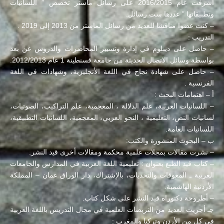
أشرفت عام 2016/2015 على رسائل ماستر تخصص ” اللسانيات
وتطبيقاتها ” عددها ست رسائل.
– كنت عضوا مناقشا للعديد من رسائل الماستر من 2013 إلى 2019 .
التدريب :
– حاصل على ديبلوم في إدارة وتسيير المحاضرات والدروس عن بعد
بواسطة وسائل الاتصال الحديثة من جامعة قسنطينة 1 عام 2012/2013.
– حاصل على شهادة نجاح في اللغة الأنجليزية، وشهادات في اللغة
الفرنسية .
أ – اهتمامات البحث :
– اللسانيات العربية، علم الدلالة ، المعجمية، علم التراكيب، الصوتيات،
لسانيات النص، التعليمية ، النحو العربي، المعجمية، اللسانيات التطبيقية،
اللسانيات العامة.
ب – البحوث المنشورة والكتب:
– نشرت مقالات بمجلات علمية محكمة ومقالات أخرى قيد النشر.
– كتاب قيد الطبع بعنوان : تعليمية اللغة العربية في المدارس والجامعات
العربية ـ المعوقات والتحديات، بالإشتراك، دار الوراق عمان – المملكة
الأردنية الهاشمية.
– أطروحة دكتوراه قيد النشر على شكل كتاب.
جـ أجريت العديد من التربصات العلمية في مجال التدريس باللغة العربية
في كل من الأردن وتركيا والمغرب :