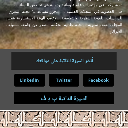
د- شاركت في مؤتمرات علمية وطنية ودولية في تخصص اللسانيات .
هـ – العضوية في المجلات العلمية : – محرر مساعد بـ” مجلة المقري ”
للدراسات اللغوية النظرية والتطبيقية ، وعضو الهيئة الاستشارية بنفس
المجلة، نصف سنوية ، مجلة علمية محكمة، تصدر عن جامعة مسيلة ـ
الجزائر.
أنشر السيرة الذاتية على مواقعك
LinkedIn
Twitter
Facebook
السيرة الذاتية بِ دِ فْ
.