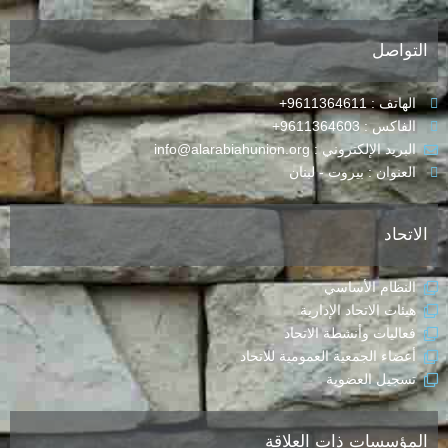
التواصل
الهاتف : 9611364611+
الفاكس : 9611364603+
البريد الإلكتروني : info@alarabiahunion.org
العنوان : بيروت - لبنان
الاتحاد
النظام الأساسي
هيئات الاتحاد الإدارية
فعاليات وأنشطة الاتحاد
أعضاء الجمعية العمومية للاتحاد
تسجيل العضوية
المؤسسات ذات العلاقة