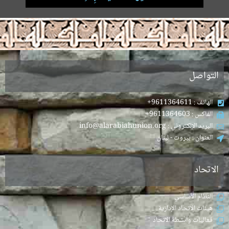
.
التواصل
الهاتف : 9611364611+
الفاكس : 9611364603+
البريد الإلكتروني : info@alarabiahunion.org
العنوان : بيروت - لبنان
الاتحاد
النظام الأساسي
هيئات الاتحاد الإدارية
فعاليات وأنشطة الاتحاد