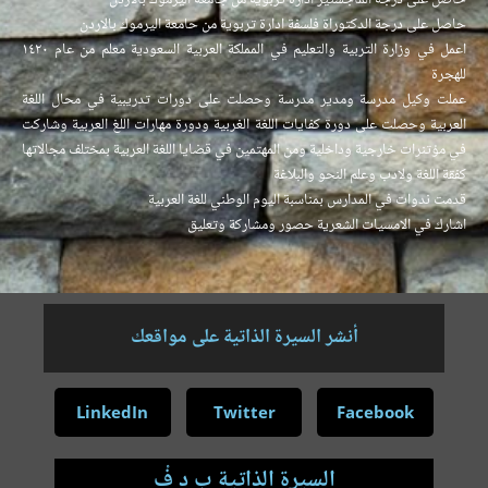
حاصل على درجة الماجستير ادارة تربوية من جامعة اليرموك بالاردن
حاصل على درجة الدكتوراة فلسفة ادارة تربوية من حامعة اليرموك بالاردن
اعمل في وزارة التربية والتعليم في المملكة العربية السعودية معلم من عام ١٤٢٠
للهجرة
عملت وكيل مدرسة ومدير مدرسة وحصلت على دورات تدريبية في محال اللغة
العربية وحصلت على دورة كفايات اللغة الغربية ودورة مهارات اللغ العربية وشاركت
في مؤتنرات خارجية وداخلية ومن المهتمين في قضايا اللغة العربية بمختلف مجالاتها
كفقة اللغة ولادب وعلم النحو والبلاغة
قدمت ندوات في المدارس بمناسبة اليوم الوطني للغة العربية
اشارك في الامسيات الشعرية حصور ومشاركة وتعليق
أنشر السيرة الذاتية على مواقعك
LinkedIn
Twitter
Facebook
السيرة الذاتية بِ دِ فْ