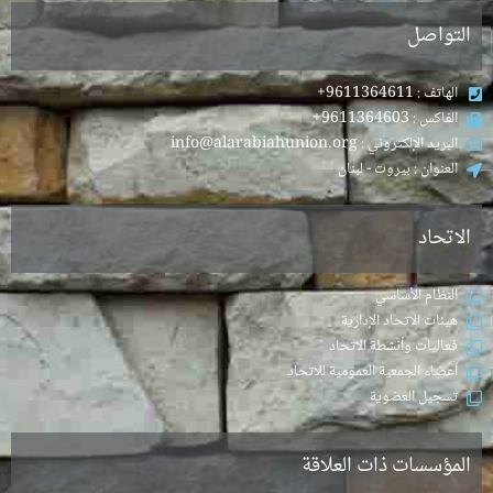
التواصل
الهاتف : 9611364611+
الفاكس : 9611364603+
البريد الإلكتروني : info@alarabiahunion.org
العنوان : بيروت - لبنان
الاتحاد
النظام الأساسي
هيئات الاتحاد الإدارية
فعاليات وأنشطة الاتحاد
أعضاء الجمعية العمومية للاتحاد
تسجيل العضوية
المؤسسات ذات العلاقة