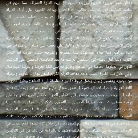
تقطن شبه الجزيرة العربية ويرجع نسبهم لآل بيت النبوة الأشراف؛ مما أسهم في
سلامة السليقة العربية رغم تعاقب الثقافات واللهجات اللغوية على أبناء القبيلة
أجمعهم.
بينما كان ينتظم في دراسته في مراحل التعليم من التعليم الأساسي إلى
الجامعي اشتهر بين معلميه وزملائه بكفاءته في فروع وفنون اللغة العربية، لدرجة أن
بعض معلميه قد كان يلجأ إليه في مسألة من مسائل اللغة العربية من إعراب نحوي أو
أبنية صرفية.
تخرج في جامعة كفر الشيخ من قسم اللغة العربية والدراسات الإسلامية
وكان الأول على قسم اللغة العربية بل والأول على دفعته على مدار أربع سنوات هي
مدة الدراسة، مما حفزه حبه لهذه اللغة المشرفة والشريفة -لغتنا العربية لغة القرآن
الكريم ولغة أهل الجنة- إلى استكمال دراسته ما بعد الجامعية، ليحصل على الترتيب
الأول في الدبلومة الخاصة في المناهج وطرق تدريس اللغة العربية والتربية الإسلامية،
وفي خلال تلك الفترة انتسب لأحد معاهد القرآن الكريم ليتقن مهارات تلاوته وترتيله
من تجويد وتفسير وبيان.
يحمل درجة دكتوراه الفلسفة في ( المناهج وطرق تدريس
اللغة العربية والدراسات الإسلامية ) بتقدير ممتاز، من جامعة دمياط ويحمل التقدير
ذاته في درجة الماجستير، وتخصص في التحليل الأدبي للأمثال العربية التراثية على
جميع مستويات اللغة العربية( الصوتي – النحوي التركيبي- الصرفي – الدلالي )
بغرض تنمية مهارات التواصل اللغوي، وله بحث منشور في ذلك في مجلة الجمعية
المصرية للقراءة والمعرفة.
يعمل معلمًا للغة العربية والتربية الإسلامية على مدار ثلاث
عشرة سنة في وزارة التربية والتعليم المصرية، وفي خلال تلك الفترة قدم العديد من
القصائد الشعرية في المناسبات المختلفة وشهد له بالبراعة في ذلك من قبل القائمين
على العملية التعليمية في محيط إدارته، كما تخصص في إعداد الكلمات النثرية في