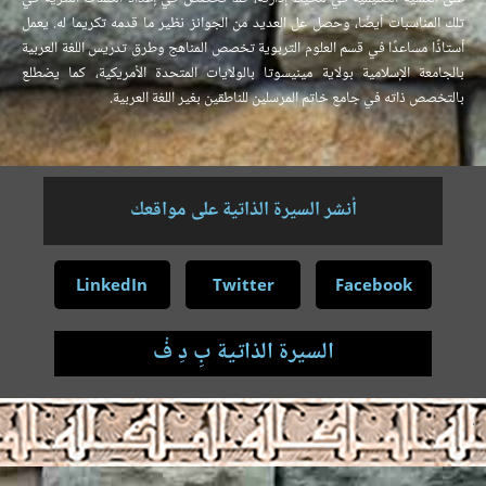
تلك المناسبات أيضًا، وحصل عل العديد من الجوائز نظير ما قدمه تكريما له.
يعمل
أستاذًا مساعدًا في قسم العلوم التربوية تخصص المناهج وطرق تدريس اللغة العربية
بالجامعة الإسلامية بولاية مينيسوتا بالولايات المتحدة الأمريكية، كما يضطلع
بالتخصص ذاته في جامع خاتم المرسلين للناطقين بغير اللغة العربية.
أنشر السيرة الذاتية على مواقعك
LinkedIn
Twitter
Facebook
السيرة الذاتية بِ دِ فْ
.