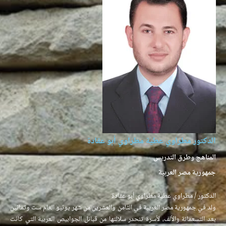
الدكتور مطراوي عطية مطراوي أبو عقادة
المناهج وطرق التدريس
جمهورية مصر العربية
الدكتور / مطراوي عطية مطراوي أبو عقادة
ولد في جمهورية مصر العربية في الثامن والعشرين من شهر يونيو العام ست وثمانين
بعد التسعمائة والألف، لأسرة تنحدر سلالتها من قبائل الجوابيص العربية التي كانت