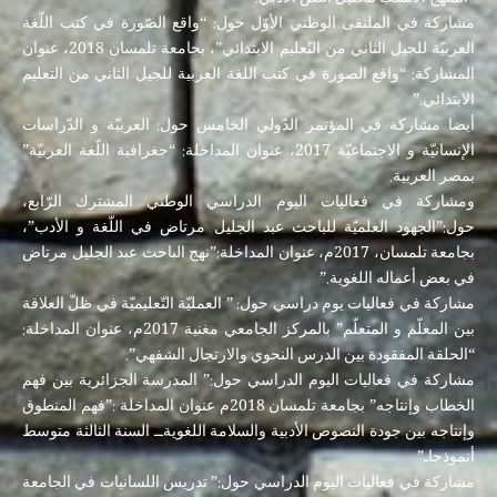
مشاركة في الملتقى الوطني الأوّل حول: “واقع الصّورة في كتب اللّغة
العربيّة للجيل الثاني من التّعليم الابتدائي”، بجامعة تلمسان 2018، عنوان
المشاركة: “واقع الصورة في كتب اللغة العربية للجيل الثاني من التعليم
الابتدائي.”
أيضا مشاركة في المؤتمر الدّولي الخامس حول: العربيّة و الدّراسات
الإنسانيّة و الاجتماعيّة 2017، عنوان المداخلة: “جغرافية اللّغة العربيّة”
بمصر العربية.
ومشاركة في فعاليات اليوم الدراسي الوطني المشترك الرّابع،
حول:”الجهود العلميّة للباحث عبد الجليل مرتاض في اللّغة و الأدب”،
بجامعة تلمسان، 2017م، عنوان المداخلة:”نهج الباحث عبد الجليل مرتاض
في بعض أعماله اللغوية.”
مشاركة في فعاليات يوم دراسي حول: ” العمليّة التّعليميّة في ظلّ العلاقة
بين المعلّم و المتعلّم” بالمركز الجامعي مغنية 2017م، عنوان المداخلة:
“الحلقة المفقودة بين الدرس النحوي والارتجال الشفهي”.
مشاركة في فعاليات اليوم الدراسي حول:” المدرسة الجزائرية بين فهم
الخطاب وإنتاجه” بجامعة تلمسان 2018م عنوان المداخلة :”فهم المنطوق
وإنتاجه بين جودة النصوص الأدبية والسلامة اللغويةــ السنة الثالثة متوسط
أنموذجاـ”
مشاركة في فعاليات اليوم الدراسي حول:” تدريس اللسانيات في الجامعة