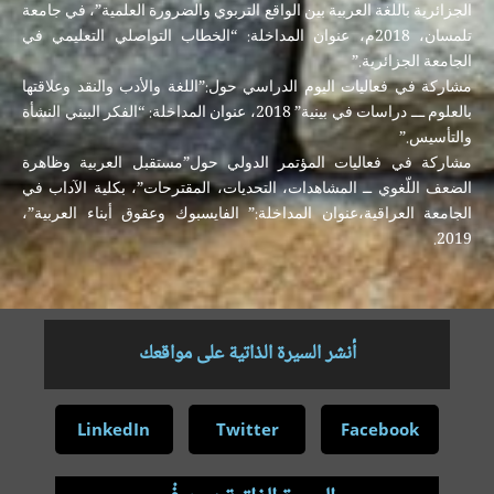
الجزائرية باللغة العربية بين الواقع التربوي والضرورة العلمية”، في جامعة
تلمسان، 2018م، عنوان المداخلة: “الخطاب التواصلي التعليمي في
الجامعة الجزائرية.”
مشاركة في فعاليات اليوم الدراسي حول:”اللغة والأدب والنقد وعلاقتها
بالعلوم ـــ دراسات في بينية” 2018، عنوان المداخلة: “الفكر البيني النشأة
والتأسيس.”
مشاركة في فعاليات المؤتمر الدولي حول”مستقبل العربية وظاهرة
الضعف اللّغوي ــ المشاهدات، التحديات، المقترحات”، بكلية الآداب في
الجامعة العراقية،عنوان المداخلة:” الفايسبوك وعقوق أبناء العربية”،
2019.
أنشر السيرة الذاتية على مواقعك
LinkedIn
Twitter
Facebook