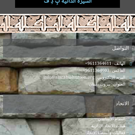
السيرة الذاتية بِ دِ فْ
.
التواصل
الهاتف : 9611364611+
الفاكس : 9611364603+
البريد الإلكتروني : info@alarabiahunion.org
العنوان : بيروت - لبنان
الاتحاد
النظام الأساسي
هيئات الاتحاد الإدارية
فعاليات وأنشطة الاتحاد