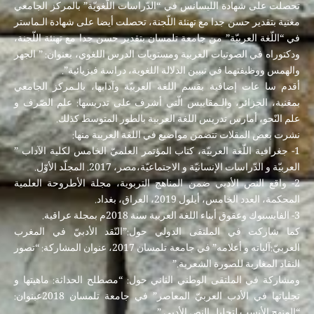
تحصلت على شهادة الليسانس في “الدّراسات اللّغويّة” بالمركز الجامعي
مغنية بتقدير حسن جدا مع تهنئة اللّجنة، تحصلت أيضا على شهادة الـماستر
في “اللّغة العربيّة” من جامعة تلمسان بتقدير حسن جدا مع تهنئة اللّجنة،
ودكتوراه في الصوتيات العربية ومستويات الدرس اللغوي، بعنوان: ” الجهر
والهمس ووظيفتهما في تبيين الدلالة اللغوية، دراسة فيزيائية”.
أقدم سا عات إضافية بقسم اللغة العربيّة وآدابها، بالـمركز الجامعي
بمغنية، الجزائر، والـمقاييس الّتي أشرف على تدريسها: علم الصّرف و
علم النّحو، أمارس تدريس اللغة العربية بالطور المتوسط كذلك.
نشرت بعض المقلات تتضمن مواضيع في اللغة العربية منها:
1- جغرافية اللّغة العربيّة، كتاب المؤتمر العلميّ الخامس لكلية الآداب ”
العربيّة و الدّراسات الإنسانيّة و الاجتماعيّة،مصر، 2017. المجلّد الأوّل.
2- واقع النص الأدبي ضمن المناهج التربوية، مجلة الأطروحة العلمية
المحكمة، العدد الخامس، أيلول 2019، العراق، بغداد.
3- الفايسبوك وعقوق أبناء اللغة العربية سنة 2018م بمجلة عراقية.
كما شاركت في الملتقى الدولي حول:”النّقد الأدبيّ في المغرب
العربيّ:آلياته و أعلامه” في جامعة تلمسان 2017، عنوان المشاركة: “تصور
النقاد المغاربة للصورة الشعرية.”
ومشاركة في الملتقى الوطني الثاني حول: “مصطلح الحداثة: ماهيتها و
تجلياتها في الأدب العربيّ المعاصر” في جامعة تلمسان 2018عبنوان:
“المنهج الأنسب لتحليل النص الأدبي.”