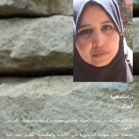
الدكتورة نادية شارف
دراسات لغوية
الجزائر
د. نادية شارف، دراسات لغوية، تخصص صوتيات عربية ومستويات الدرس
اللغوي
حاصلة على شهادة الباكالوريا في “الآداب والفلسفة” بتقدير جيد، كما