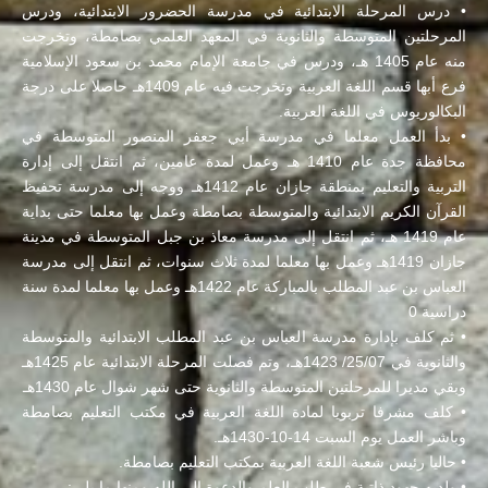
• درس المرحلة الابتدائية في مدرسة الحضرور الابتدائية، ودرس
المرحلتين المتوسطة والثانوية في المعهد العلمي بصامطة، وتخرجت
منه عام 1405 هـ، ودرس في جامعة الإمام محمد بن سعود الإسلامية
فرع أبها قسم اللغة العربية وتخرجت فيه عام 1409هـ حاصلا على درجة
البكالوريوس في اللغة العربية.
• بدأ العمل معلما في مدرسة أبي جعفر المنصور المتوسطة في
محافظة جدة عام 1410 هـ وعمل لمدة عامين، ثم انتقل إلى إدارة
التربية والتعليم بمنطقة جازان عام 1412هـ ووجه إلى مدرسة تحفيظ
القرآن الكريم الابتدائية والمتوسطة بصامطة وعمل بها معلما حتى بداية
عام 1419 هـ، ثم انتقل إلى مدرسة معاذ بن جبل المتوسطة في مدينة
جازان 1419هـ وعمل بها معلما لمدة ثلاث سنوات، ثم انتقل إلى مدرسة
العباس بن عبد المطلب بالمباركة عام 1422هـ وعمل بها معلما لمدة سنة
دراسية 0
• ثم كلف بإدارة مدرسة العباس بن عبد المطلب الابتدائية والمتوسطة
والثانوية في 25/07/ 1423هـ، وتم فصلت المرحلة الابتدائية عام 1425هـ
وبقي مديرا للمرحلتين المتوسطة والثانوية حتى شهر شوال عام 1430هـ
• كلف مشرفا تربويا لمادة اللغة العربية في مكتب التعليم بصامطة
وباشر العمل يوم السبت 14-10-1430هـ.
• حاليا رئيس شعبة اللغة العربية بمكتب التعليم بصامطة.
• ولديه جهود ذاتية في طلب العلم والدعوة إلى الله ومنها ما يلي: