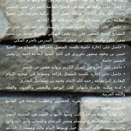
• حصل على تزكية شرعية من الشيخ العلامة أحمد بن يحيى النجمي
رحمه الله عام 1422ه، وأيضا حصل على تزكية شرعية من الشيخ
العلامة زيد بن محمد المدخلي رحمه الله عام 1422هـ.
• حاصل على إجازات علمية شرعية بالإسناد بالقراءة على عدد من
المشايخ الشيخ المعمر علي بن يحيى البهكلي والشيخ محمد بن محمد
صغير عكور والشيخ يحيى بن عثمان الحسين المدرس بالحرم المكي.
• حاصل على إجازة علمية بالسند المتصل بالقراءة والسماع من الشيخ
حسن بن محمد منصور دغريري في كتب الشيخ العلامة أحمد بن يحيى
النجمي خاصة.
• حاصل على إجازة في القرآن الكريم برواية حفص عن عاصم.
• حاصل على إجازة بالسند المتصل قراءة وسماعا في صحيح الإمام
البخاري إلى مؤلفه رحمه الله الإمام محمد بن إسماعيل البخاري.
• لديه مكتبة عامرة بأمهات كتب التوحيد والتفسير والحديث والفقه
واللغة العربية.
• إمام مسجد الأشراف بقرية الحضرور وخطيب جمعة في الجامع
الجنوبي بالموسم.
• له عناية خاصة بقراءة الكتب ومنها الأمهات الست في الحديث النبوي
الشريف صحيح البخاري ومسلم وسنن الترمذي والنسائي وأبي داود وابن
ماجه ومسند الإمام أحمد بن حنبل وموطأ الإمام مالك ومستدرك الحاكم