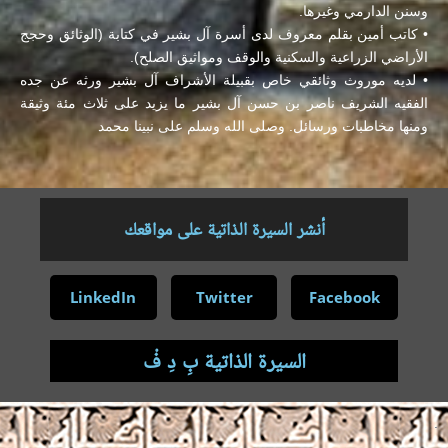
وسنن الدارمي وغيرها.
• كاتب أمين بقلم معروف لدى أسرة آل بشير في كتابة (الوثائق وحجج
الأراضي الزراعية والسكنية والوقف ومواثيق الصلح).
• لديه موروث وثائقي خاص بقبيلة الأشراف آل بشير ورثه عن جده
الفقيه الشريف ناصر بن حسن آل بشير ما يزيد على ثلاث مئة وثيقة
ومنها مخاطبات ورسائل. وصلى الله وسلم على نبينا محمد
أنشر السيرة الذاتية على مواقعك
LinkedIn
Twitter
Facebook
السيرة الذاتية بِ دِ فْ
.