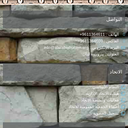
التواصل
الهاتف : 9611364611+
الفاكس : 9611364603+
البريد الإلكتروني : info@alarabiahunion.org
العنوان : بيروت - لبنان
الاتحاد
النظام الأساسي
هيئات الاتحاد الإدارية
فعاليات وأنشطة الاتحاد
أعضاء الجمعية العمومية للاتحاد
تسجيل العضوية