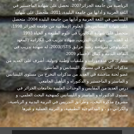
الرياضية من جامعة الجزائر2007، تحصل على شهادة الماجستير في
اللغة العربية و آدابها من جامعة البليدة، 2011، متحصل على شهادة
الليسانس في اللغة العربية و آدابها من جامعة البليدة 2004، متحصل
على شهادة الليسانس في العلوم الإسلامية من جامعة الجزائر 1998،
متحصل على شهادة البكالوريا في علوم الطبيعة و الحياة 1993.
له العديد من شهادات التدريب، شهادة تدريب في الكاراتيه (المعهد
التكنولوجي للرياضة رشيد حرايق ISTS)2003، له شهادة تدريب في
الثقافة البدنية و كمال الأجسام 2009.
مشارك في عدة دورات و ملتقيات وطنية ودولية، أشرف على العديد من
مذكرات التخرج في مستوى الليسانس و الماستر.
عضو لجنة مناقشة في العديد من مذكرات التخرج من مستوى الليسانس
و الماستر و الماجستير و الدكتوراه و التأهيل الجامعي.
درس العديد من المقايس و الوحدات العلمية بجامعات الجزائر في
مستوى الدكتوراه و الماستر و الليسانس كمنهجية البحث العلمي، و
مشروع مذكرة البحث، وطرائق التدريس في التربية البدنية و الرياضية،
والكراتي-دو ، و البيداغوجية التطبيقية، و التربية العملية و غيرها.