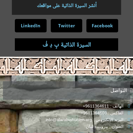
أنشر السيرة الذاتية على مواقعك
LinkedIn
Twitter
Facebook
السيرة الذاتية بِ دِ فْ
.
التواصل
الهاتف : 9611364611+
الفاكس : 9611364603+
البريد الإلكتروني : info@alarabiahunion.org
العنوان : بيروت - لبنان