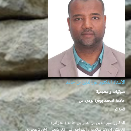
الأستاذ الدكتور نورالدين بن حامد
صوتيات و معجمية
جامعة امحمد بوقرة بومرداس
الجزائر
الدكتور: نور الدين بن عمر بن حامد (الجزائر)
22/08/ 1974 ميلادية ، الموافق لــ : 03 شعبان 1394 هجرية.