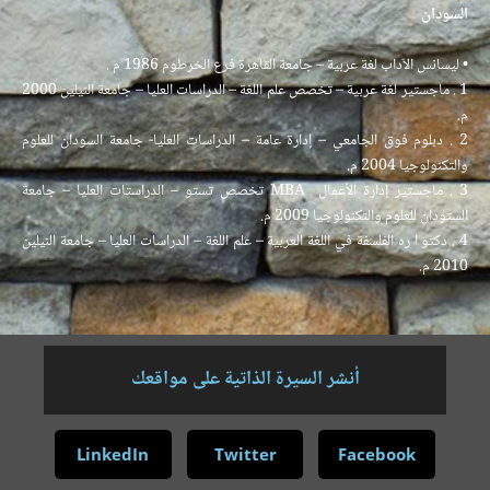
السودان
• ليسانس الآداب لغة عربية – جامعة القاهرة فرع الخرطوم 1986 م .
1 . ماجستير لغة عربية – تخصص علم اللغة – الدراسات العليا – جامعة النيلين 2000
م.
2 . دبلوم فوق الجامعي – إدارة عامة – الدراسات العليا- جامعة السودان للعلوم
والتكنولوجيا 2004 م.
3 . ماجستير إدارة الأعمال MBA تخصص تستو – الدراستات العليا – جامعة
الستودان للعلوم والتكنولوجيا 2009 م.
4 . دكتو ا ره الفلسفة في اللغة العربية – علم اللغة – الدراسات العليا – جامعة النيلين
2010 م.
أنشر السيرة الذاتية على مواقعك
LinkedIn
Twitter
Facebook