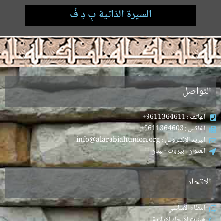
السيرة الذاتية بِ دِ فْ
.
التواصل
الهاتف : 9611364611+
الفاكس : 9611364603+
البريد الإلكتروني : info@alarabiahunion.org
العنوان : بيروت - لبنان
الاتحاد
النظام الأساسي
هيئات الاتحاد الإدارية