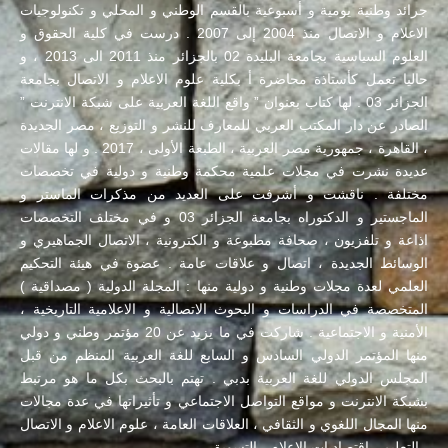
جرائد وطنية يومية و أسبوعية بالقسم الوطني و المحلي و تكنولوجيات
الاعلام و الاتصال منذ 2004 إلى 2007 . درست في كلية الحقوق و
العلوم السياسية بجامعة البليدة 02 بالجزائر منذ 2011 الى 2013 ، و
حاليا تعمل كأستاذة محاضرة أ بكلية علوم الاعلام و الاتصال بجامعة
الجزائر 03 . لها كتاب بعنوان ” واقع اللغة العربية على شبكة الانترنت ”
الصادر عن دار المكتب العربي للمعارف للنشر و التوزيع ، مصر الجديدة
، القاهرة ، جمهورية مصر العربية ، الطبعة الأولى ، 2017 . و لها مقالات
عديدة نشرت في مجلات علمية محكمة وطنية و دولية في تخصصات
مختلفة . ناقشت و أشرفت على العديد من مذكرات الماستر و
الماجستير و الدكتوراه بجامعة الجزائر 03 و في مختلف التخصصات
اذاعة و تلفزيون ، صحافة مطبوعة و الكترونية ، الاتصال الجماهيري و
الوسائط الجديدة ، اتصال و علاقات عامة . عضوة في هيئة التحكيم
العلمي لعدة مجلات وطنية و دولية منها : المجلة الدولية ( مصداقية )
المتخصصة في الدراسات و البحوث الاتصالية و الاعلامية التاريخية ،
الأمنية و الاجتماعية . شاركت في ما يزيد عن 20 مؤتمر وطني و دولي
منها المؤتمر الدولي السادس و السابع للغة العربية المنظم من قبل
المجلس الدولي للغة العربية بدبي . تهتم بالبحث بكل ما هو مرتبط
بشبكة الانترنت و مواقع التواصل الاجتماعي و تأثيراتها في عدة مجالات
منها المجال اللغوي و الثقافي ، العلاقات العامة ، علوم الاعلام و الاتصال
، التعليم ، اقتصاديات الاعلام ، التسويق