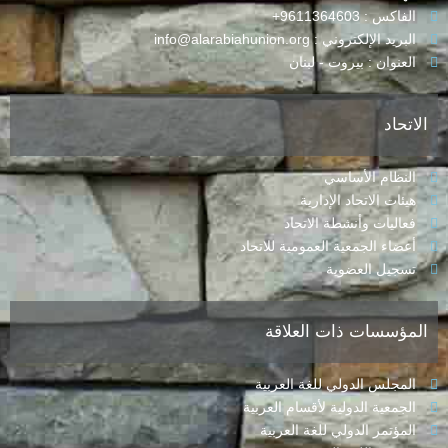
الفاكس : 9611364603+
البريد الإلكتروني : info@alarabiahunion.org
العنوان : بيروت - لبنان
الاتحاد
النظام الأساسي
هيئات الاتحاد الإدارية
فعاليات وأنشطة الاتحاد
أعضاء الجمعية العمومية للاتحاد
تسجيل العضوية
المؤسسات ذات العلاقة
المجلس الدولي للغة العربية
الجمعية الدولية لأقسام العربية
المؤتمر الدولي للغة العربية